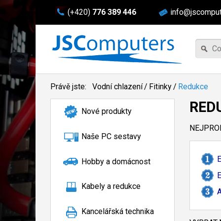
(+420)
776 389 446
info@jscomput
Právě jste:
Vodní chlazení
/
Fitinky
/
Redukce
RED
Nové produkty
NEJPROD
Naše PC sestavy
E
Hobby a domácnost
E
Kabely a redukce
A
Kancelářská technika