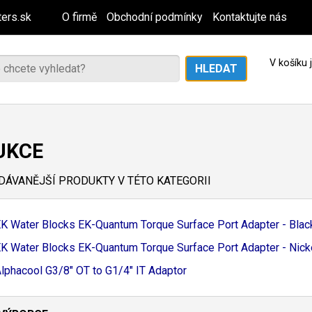
ers.sk
O firmě
Obchodní podmínky
Kontaktujte nás
V košíku
UKCE
ÁVANĚJŠÍ PRODUKTY V TÉTO KATEGORII
K Water Blocks EK-
Quantum Torque Surface Port Adapter - Blac
K Water Blocks EK-
Quantum Torque Surface Port Adapter - Nick
lphacool G3/
8" OT to G1/
4" IT Adaptor