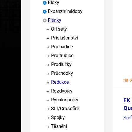
Bloky
Expanzní nádoby
Fitinky
Offsety
Příslušenství
Pro hadice
Pro trubice
Prodlužky
Průchodky
na 
Redukce
Rozdvojky
EK 
Rychlospojky
Qu
SLI/Crossfire
Spojky
Surf
Těsnění