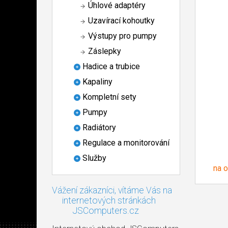
Úhlové adaptéry
Uzavírací kohoutky
Výstupy pro pumpy
Záslepky
Hadice a trubice
Kapaliny
Kompletní sety
Pumpy
Radiátory
Regulace a monitorování
Služby
na 
Vážení zákazníci, vítáme Vás na
internetových stránkách
JSComputers.cz