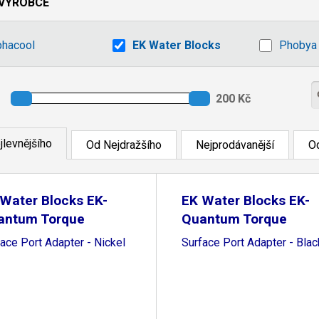
VÝROBCE
phacool
EK Water Blocks
Phobya
jlevnějšího
Od Nejdražšího
Nejprodávanější
Od
Water Blocks EK-
EK Water Blocks EK-
antum Torque
Quantum Torque
ace Port Adapter - Nickel
Surface Port Adapter - Blac