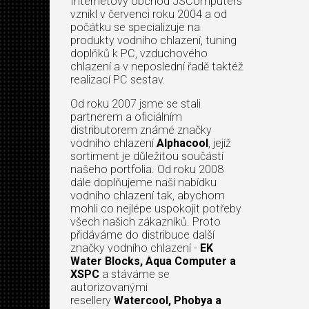
Internetový obchod JSComputers
vznikl v červenci roku 2004 a od
počátku se specializuje na
produkty vodního chlazení, tuning
doplňků k PC, vzduchového
chlazení a v neposlední řadě taktéž
realizací PC sestav.
Od roku 2007 jsme se stali
partnerem a oficiálním
distributorem známé značky
vodního chlazení
Alphacool
, jejíž
sortiment je důležitou součástí
našeho portfolia. Od roku 2008
dále doplňujeme naší nabídku
vodního chlazení tak, abychom
mohli co nejlépe uspokojit potřeby
všech našich zákazníků. Proto
přidáváme do distribuce další
značky vodního chlazení -
EK
Water Blocks, Aqua Computer a
XSPC
a stáváme se
autorizovanými
resellery
Watercool, Phobya a