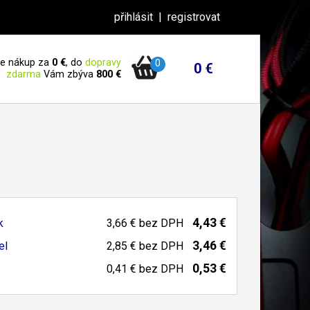
přihlásit
|
registrovat
 je nákup za
0 €
, do
dopravy
0
0 €
zdarma
Vám zbýva
800 €
4,43 €
k
3,66 €
bez DPH
3,46 €
el
2,85 €
bez DPH
0,53 €
0,41 €
bez DPH