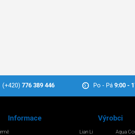
(+420)
776 389 446
Po - Pá
9:00 - 
Informace
Výrobci
firmě
Lian Li
Aqua Co