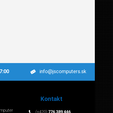
17:00
info@jscomputers.sk
Kontakt
mputer
(+420)
776 389 446