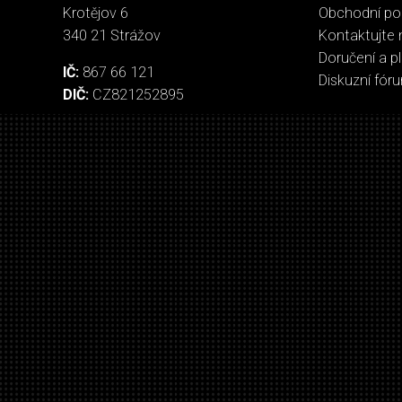
Krotějov 6
Obchodní p
340 21 Strážov
Kontaktujte 
Doručení a p
IČ:
867 66 121
Diskuzní fór
DIČ:
CZ821252895