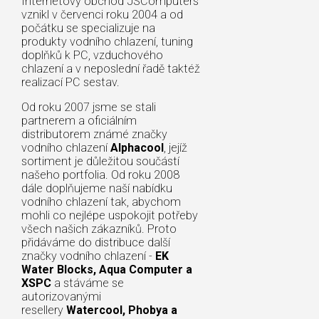
Internetový obchod JSComputers
vznikl v červenci roku 2004 a od
počátku se specializuje na
produkty vodního chlazení, tuning
doplňků k PC, vzduchového
chlazení a v neposlední řadě taktéž
realizací PC sestav.
Od roku 2007 jsme se stali
partnerem a oficiálním
distributorem známé značky
vodního chlazení
Alphacool
, jejíž
sortiment je důležitou součástí
našeho portfolia. Od roku 2008
dále doplňujeme naší nabídku
vodního chlazení tak, abychom
mohli co nejlépe uspokojit potřeby
všech našich zákazníků. Proto
přidáváme do distribuce další
značky vodního chlazení -
EK
Water Blocks, Aqua Computer a
XSPC
a stáváme se
autorizovanými
resellery
Watercool, Phobya a