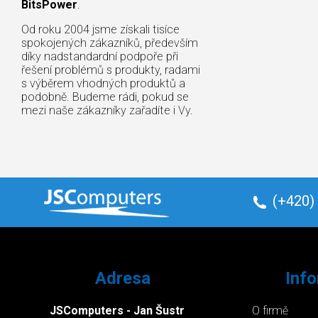
BitsPower
.
Od roku 2004 jsme získali tisíce
spokojených zákazníků, především
díky nadstandardní podpoře při
řešení problémů s produkty, radami
s výběrem vhodných produktů a
podobně. Budeme rádi, pokud se
mezi naše zákazníky zařadíte i Vy.
(+420)
Adresa
Inf
JSComputers - Jan Šustr
O firmě