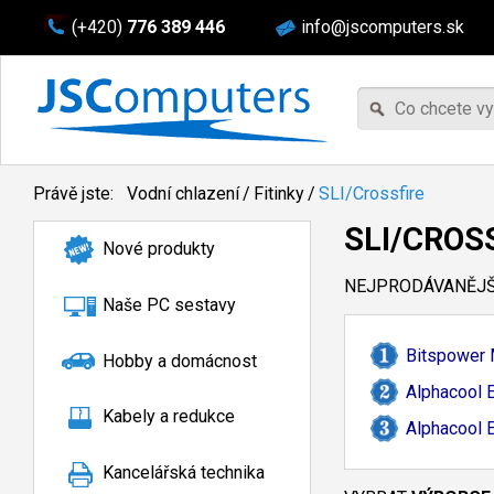
(+420)
776 389 446
info@jscomputers.sk
Právě jste:
Vodní chlazení
/
Fitinky
/
SLI/Crossfire
SLI/CROS
Nové produkty
NEJPRODÁVANĚJŠÍ
Naše PC sestavy
Bitspower 
Hobby a domácnost
Alphacool 
Kabely a redukce
Alphacool 
Kancelářská technika