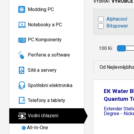
VYBRAT
VÝROBCE
Modding PC
Alphacool
Notebooky a PC
Bitspower
PC Komponenty
Periferie a software
Od Nejlevnějšíh
Sítě a servery
Spotřební elektronika
EK Water B
Quantum T
Telefony a tablety
Extender Stati
Degree - Nick
Vodní chlazení
All-In-One