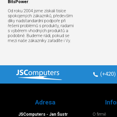
BitsPower
.
Od roku 2004 jsme získali tisíce
spokojených zákazníků, především
díky nadstandardní podpoře při
řešení problémů s produkty, radami
s výběrem vhodných produktů a
podobně. Budeme rádi, pokud se
mezi naše zákazníky zařadíte i Vy.
(+420)
Adresa
Inf
JSComputers - Jan Šustr
O firmě