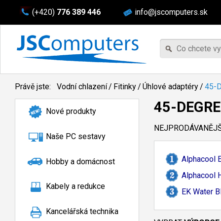
(+420)
776 389 446
info@jscomputers.sk
Právě jste:
Vodní chlazení
/
Fitinky
/
Úhlové adaptéry
/
45-
45-DEGRE
Nové produkty
NEJPRODÁVANĚJŠÍ
Naše PC sestavy
Alphacool 
Hobby a domácnost
Alphacool 
Kabely a redukce
EK Water B
Kancelářská technika