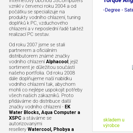
Torque Ang
Internetový obchod JSComputers
vznikl v červenci roku 2004 a od
-Degree - Sati
počátku se specializuje na
produkty vodního chlazení, tuning
doplňků k PC, vzduchového
chlazení a v neposlední řadě taktéž
realizací PC sestav.
Od roku 2007 jsme se stali
partnerem a oficiálním
distributorem známé značky
vodního chlazení
Alphacool
, jejíž
sortiment je důležitou součástí
našeho portfolia. Od roku 2008
dále doplňujeme naší nabídku
vodního chlazení tak, abychom
mohli co nejlépe uspokojit potřeby
všech našich zákazníků. Proto
přidáváme do distribuce další
značky vodního chlazení -
EK
Water Blocks, Aqua Computer a
XSPC
a stáváme se
skladem u
autorizovanými
výrobce
resellery
Watercool, Phobya a