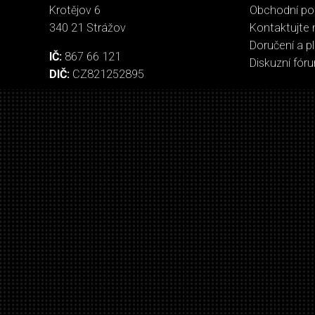
Krotějov 6
Obchodní p
340 21 Strážov
Kontaktujte 
Doručení a p
IČ:
867 66 121
Diskuzní fór
DIČ:
CZ821252895