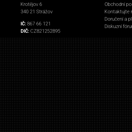
Krotějov 6
Obchodní p
340 21 Strážov
Kontaktujte 
Doručení a p
IČ:
867 66 121
Diskuzní fór
DIČ:
CZ821252895