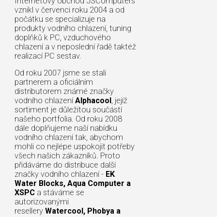
Internetový obchod JSComputers
vznikl v červenci roku 2004 a od
počátku se specializuje na
produkty vodního chlazení, tuning
doplňků k PC, vzduchového
chlazení a v neposlední řadě taktéž
realizací PC sestav.
Od roku 2007 jsme se stali
partnerem a oficiálním
distributorem známé značky
vodního chlazení
Alphacool
, jejíž
sortiment je důležitou součástí
našeho portfolia. Od roku 2008
dále doplňujeme naší nabídku
vodního chlazení tak, abychom
mohli co nejlépe uspokojit potřeby
všech našich zákazníků. Proto
přidáváme do distribuce další
značky vodního chlazení -
EK
Water Blocks, Aqua Computer a
XSPC
a stáváme se
autorizovanými
resellery
Watercool, Phobya a