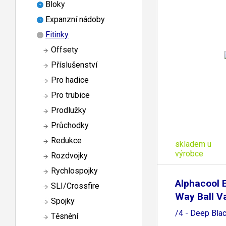
Bloky
Expanzní nádoby
Fitinky
Offsety
Příslušenství
Pro hadice
Pro trubice
Prodlužky
Průchodky
Redukce
skladem u
výrobce
Rozdvojky
Rychlospojky
Alphacool 
SLI/Crossfire
Way Ball V
Spojky
/4 - Deep Bla
Těsnění