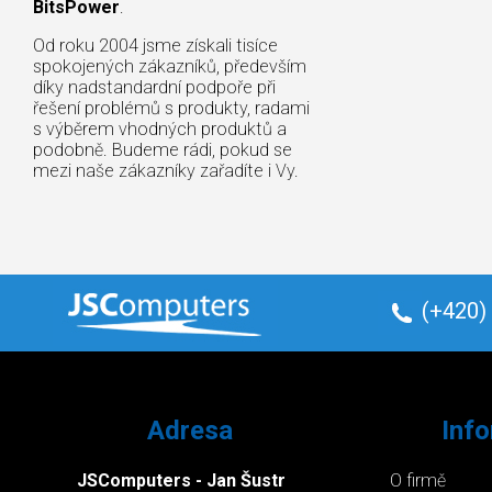
BitsPower
.
Od roku 2004 jsme získali tisíce
spokojených zákazníků, především
díky nadstandardní podpoře při
řešení problémů s produkty, radami
s výběrem vhodných produktů a
podobně. Budeme rádi, pokud se
mezi naše zákazníky zařadíte i Vy.
(+420)
Adresa
Inf
JSComputers - Jan Šustr
O firmě