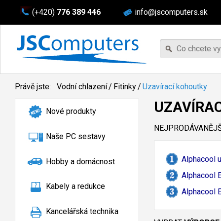
(+420)
776 389 446
info@jscomputers.sk
Právě jste:
Vodní chlazení
/
Fitinky
/
Uzavírací kohoutky
UZAVÍRA
Nové produkty
NEJPRODÁVANĚJŠÍ
Naše PC sestavy
Alphacool u
Hobby a domácnost
Alphacool 
Kabely a redukce
Alphacool 
Kancelářská technika