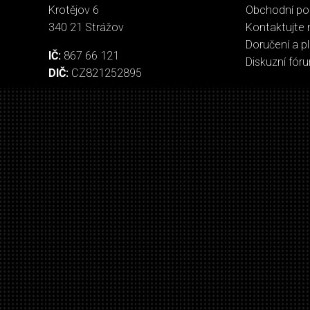
Krotějov 6
Obchodní p
340 21 Strážov
Kontaktujte 
Doručení a p
IČ:
867 66 121
Diskuzní fór
DIČ:
CZ821252895