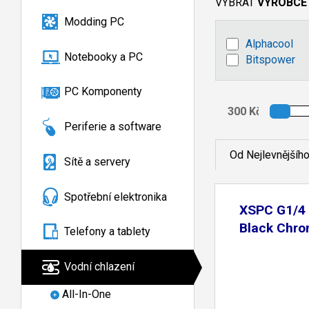
VYBRAT
VÝROBCE
Modding PC
Alphacool
Notebooky a PC
Bitspower
PC Komponenty
Periferie a software
Od Nejlevnějšíh
Sítě a servery
Spotřební elektronika
XSPC G1/4 B
Black Chr
Telefony a tablety
Vodní chlazení
All-In-One