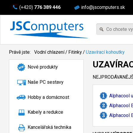
(+420)
776 389 446
info@jscomputers.sk
Právě jste:
Vodní chlazení
/
Fitinky
/
Uzavírací kohoutky
UZAVÍRA
Nové produkty
NEJPRODÁVANĚJŠÍ
Naše PC sestavy
Alphacool u
Hobby a domácnost
Alphacool 
Kabely a redukce
Alphacool 
Kancelářská technika