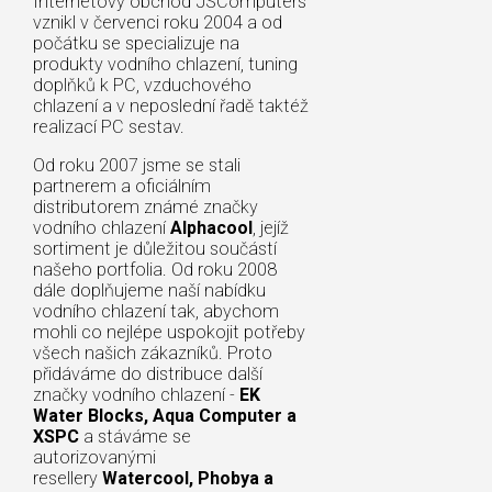
Internetový obchod JSComputers
vznikl v červenci roku 2004 a od
počátku se specializuje na
produkty vodního chlazení, tuning
doplňků k PC, vzduchového
chlazení a v neposlední řadě taktéž
realizací PC sestav.
Od roku 2007 jsme se stali
partnerem a oficiálním
distributorem známé značky
vodního chlazení
Alphacool
, jejíž
sortiment je důležitou součástí
našeho portfolia. Od roku 2008
dále doplňujeme naší nabídku
vodního chlazení tak, abychom
mohli co nejlépe uspokojit potřeby
všech našich zákazníků. Proto
přidáváme do distribuce další
značky vodního chlazení -
EK
Water Blocks, Aqua Computer a
XSPC
a stáváme se
autorizovanými
resellery
Watercool, Phobya a