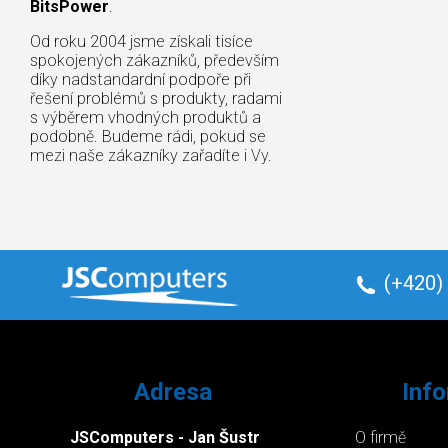
BitsPower
.
Od roku 2004 jsme získali tisíce
spokojených zákazníků, především
díky nadstandardní podpoře při
řešení problémů s produkty, radami
s výběrem vhodných produktů a
podobně. Budeme rádi, pokud se
mezi naše zákazníky zařadíte i Vy.
(+420)
Adresa
Inf
JSComputers - Jan Šustr
O firmě