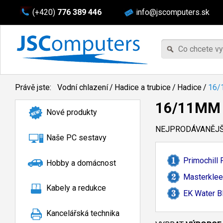
(+420)
776 389 446
info@jscomputers.sk
Právě jste:
Vodní chlazení
/
Hadice a trubice
/
Hadice
/
16/
16/11MM
Nové produkty
NEJPRODÁVANĚJŠÍ
Naše PC sestavy
Primochill
Hobby a domácnost
Masterklee
Kabely a redukce
EK Water B
Kancelářská technika