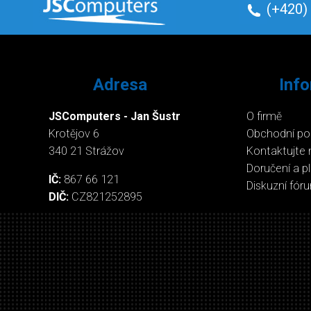
(+420)
Adresa
Inf
JSComputers - Jan Šustr
O firmě
Krotějov 6
Obchodní p
340 21 Strážov
Kontaktujte 
Doručení a p
IČ:
867 66 121
Diskuzní fór
DIČ:
CZ821252895