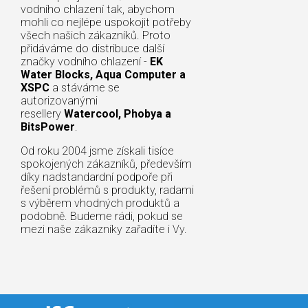
vodního chlazení tak, abychom
mohli co nejlépe uspokojit potřeby
všech našich zákazníků. Proto
přidáváme do distribuce další
značky vodního chlazení -
EK
Water Blocks, Aqua Computer a
XSPC
a stáváme se
autorizovanými
resellery
Watercool, Phobya a
BitsPower
.
Od roku 2004 jsme získali tisíce
spokojených zákazníků, především
díky nadstandardní podpoře při
řešení problémů s produkty, radami
s výběrem vhodných produktů a
podobně. Budeme rádi, pokud se
mezi naše zákazníky zařadíte i Vy.