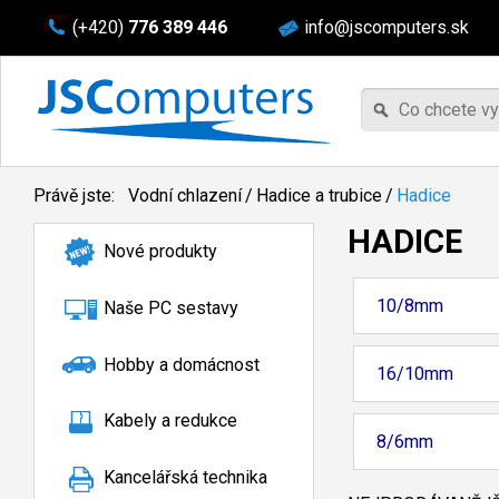
(+420)
776 389 446
info@jscomputers.sk
Právě jste:
Vodní chlazení
/
Hadice a trubice
/
Hadice
HADICE
Nové produkty
10/8mm
Naše PC sestavy
Hobby a domácnost
16/10mm
Kabely a redukce
8/6mm
Kancelářská technika