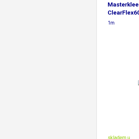
Masterklee
ClearFlex6
Clear -
1m
skladem u