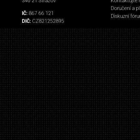
340 21 Strážov
Kontaktujte 
Doručení a p
IČ:
867 66 121
Diskuzní fór
DIČ:
CZ821252895