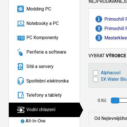
NEJPRODÁVANĚJŠÍ
Modding PC
Primochill
Notebooky a PC
Primochill
PC Komponenty
Masterklee
Periferie a software
VYBRAT
VÝROBCE
Sítě a servery
Alphacool
EK Water Bl
Spotřební elektronika
Telefony a tablety
Vodní chlazení
Od Nejlevnějšíh
All-In-One