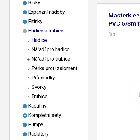
Bloky
Expanzní nádoby
Masterklee
Fitinky
PVC 5/3mm 
Hadice a trubice
1m
Hadice
Nářadí pro hadice
Nářadí pro trubice
Pérka proti zalomení
Průchodky
Svorky
Trubice
Kapaliny
Kompletní sety
Pumpy
Radiátory