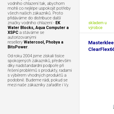
vodního chlazení tak, abychom
mohli co nejlépe uspokojit potřeby
všech našich zákazníků. Proto
přidáváme do distribuce další
skladem u
značky vodního chlazení -
EK
výrobce
Water Blocks, Aqua Computer a
XSPC
a stáváme se
autorizovanými
resellery
Watercool, Phobya a
Masterklee
BitsPower
.
ClearFlex6
- 1m
Od roku 2004 jsme získali tisíce
spokojených zákazníků, především
díky nadstandardní podpoře při
řešení problémů s produkty, radami
s výběrem vhodných produktů a
podobně. Budeme rádi, pokud se
mezi naše zákazníky zařadíte i Vy.