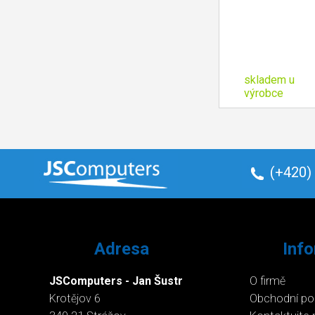
skladem u
výrobce
(+420)
Adresa
Inf
JSComputers - Jan Šustr
O firmě
Krotějov 6
Obchodní p