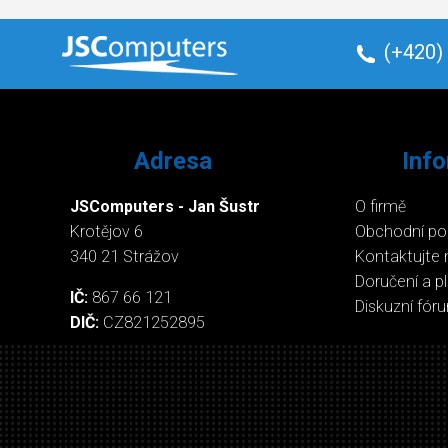
(+420)
Adresa
Inf
JSComputers - Jan Šustr
O firmě
Krotějov 6
Obchodní p
340 21 Strážov
Kontaktujte 
Doručení a p
IČ:
867 66 121
Diskuzní fór
DIČ:
CZ821252895