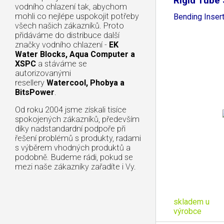
Rigid Tube 
vodního chlazení tak, abychom
mohli co nejlépe uspokojit potřeby
Bending Inser
všech našich zákazníků. Proto
přidáváme do distribuce další
značky vodního chlazení -
EK
Water Blocks, Aqua Computer a
XSPC
a stáváme se
autorizovanými
resellery
Watercool, Phobya a
BitsPower
.
Od roku 2004 jsme získali tisíce
spokojených zákazníků, především
díky nadstandardní podpoře při
řešení problémů s produkty, radami
s výběrem vhodných produktů a
podobně. Budeme rádi, pokud se
mezi naše zákazníky zařadíte i Vy.
skladem u
výrobce