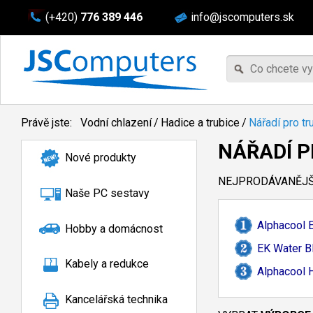
(+420)
776 389 446
info@jscomputers.sk
Právě jste:
Vodní chlazení
/
Hadice a trubice
/
Nářadí pro tr
NÁŘADÍ P
Nové produkty
NEJPRODÁVANĚJŠÍ
Naše PC sestavy
Alphacool E
Hobby a domácnost
EK Water B
Kabely a redukce
Alphacool 
Kancelářská technika