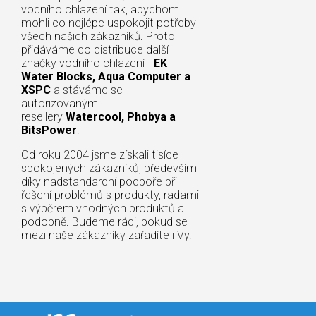
vodního chlazení tak, abychom
mohli co nejlépe uspokojit potřeby
všech našich zákazníků. Proto
přidáváme do distribuce další
značky vodního chlazení -
EK
Water Blocks, Aqua Computer a
XSPC
a stáváme se
autorizovanými
resellery
Watercool, Phobya a
BitsPower
.
Od roku 2004 jsme získali tisíce
spokojených zákazníků, především
díky nadstandardní podpoře při
řešení problémů s produkty, radami
s výběrem vhodných produktů a
podobně. Budeme rádi, pokud se
mezi naše zákazníky zařadíte i Vy.