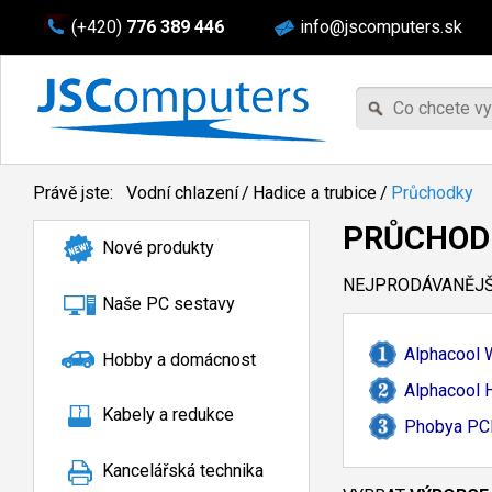
(+420)
776 389 446
info@jscomputers.sk
Právě jste:
Vodní chlazení
/
Hadice a trubice
/
Průchodky
PRŮCHOD
Nové produkty
NEJPRODÁVANĚJŠÍ
Naše PC sestavy
Alphacool 
Hobby a domácnost
Alphacool 
Kabely a redukce
Phobya PCI
Kancelářská technika