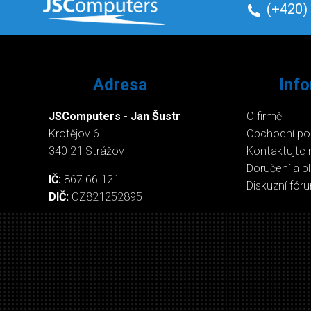
(+420)
Adresa
Inf
JSComputers - Jan Šustr
O firmě
Krotějov 6
Obchodní p
340 21 Strážov
Kontaktujte 
Doručení a p
IČ:
867 66 121
Diskuzní fór
DIČ:
CZ821252895