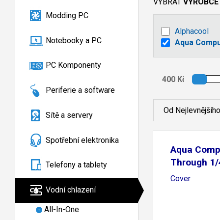
VYBRAT
VÝROBCE
Modding PC
Alphacool
Notebooky a PC
Aqua Compu
PC Komponenty
Periferie a software
Od Nejlevnějšíh
Sítě a servery
Spotřební elektronika
Aqua Comp
Through 1/4
Telefony a tablety
Cover
Vodní chlazení
All-In-One