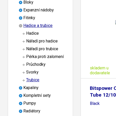
Bloky
Expanzní nádoby
Fitinky
Hadice a trubice
Hadice
Nářadí pro hadice
Nářadí pro trubice
Pérka proti zalomení
Průchodky
skladem u
Svorky
dodavatele
Trubice
Bitspower C
Kapaliny
Tube 12/1
Kompletní sety
Pumpy
Black
Radiátory