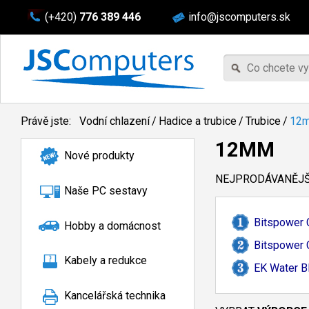
(+420)
776 389 446
info@jscomputers.sk
Právě jste:
Vodní chlazení
/
Hadice a trubice
/
Trubice
/
12
12MM
Nové produkty
NEJPRODÁVANĚJŠÍ
Naše PC sestavy
Bitspower C
Hobby a domácnost
Bitspower C
Kabely a redukce
EK Water B
Kancelářská technika