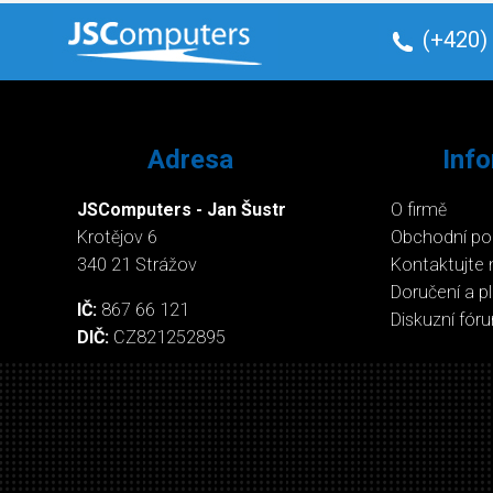
(+420)
Adresa
Inf
JSComputers - Jan Šustr
O firmě
Krotějov 6
Obchodní p
340 21 Strážov
Kontaktujte 
Doručení a p
IČ:
867 66 121
Diskuzní fór
DIČ:
CZ821252895