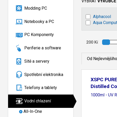
VYBRAT
VÝROBCE
Modding PC
Alphacool
Notebooky a PC
Aqua Comput
PC Komponenty
Periferie a software
Od Nejlevnějšíh
Sítě a servery
Spotřební elektronika
XSPC PURE
Distilled C
Telefony a tablety
1000ml - UV 
Vodní chlazení
All-In-One