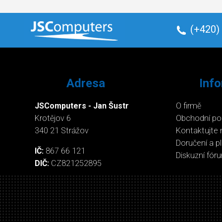
(+420)
Adresa
Inf
JSComputers - Jan Šustr
O firmě
Krotějov 6
Obchodní p
340 21 Strážov
Kontaktujte 
Doručení a p
IČ:
867 66 121
Diskuzní fór
DIČ:
CZ821252895