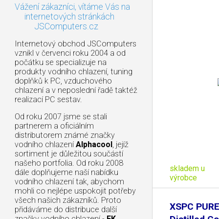
Vážení zákazníci, vítáme Vás na
internetových stránkách
JSComputers.cz
Internetový obchod JSComputers
vznikl v červenci roku 2004 a od
počátku se specializuje na
produkty vodního chlazení, tuning
doplňků k PC, vzduchového
chlazení a v neposlední řadě taktéž
realizací PC sestav.
Od roku 2007 jsme se stali
partnerem a oficiálním
distributorem známé značky
vodního chlazení
Alphacool
, jejíž
sortiment je důležitou součástí
našeho portfolia. Od roku 2008
skladem u
dále doplňujeme naší nabídku
výrobce
vodního chlazení tak, abychom
mohli co nejlépe uspokojit potřeby
všech našich zákazníků. Proto
XSPC PURE
přidáváme do distribuce další
značky vodního chlazení -
EK