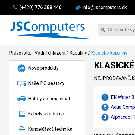
(+420)
776 389 446
info@jscomputers.sk
Právě jste:
Vodní chlazení
/
Kapaliny
/
Klasické kapaliny
KLASICKÉ
Nové produkty
NEJPRODÁVANĚJŠÍ
Naše PC sestavy
EK Water B
Hobby a domácnost
Aqua Comput
Kabely a redukce
Alphacool T
Kancelářská technika