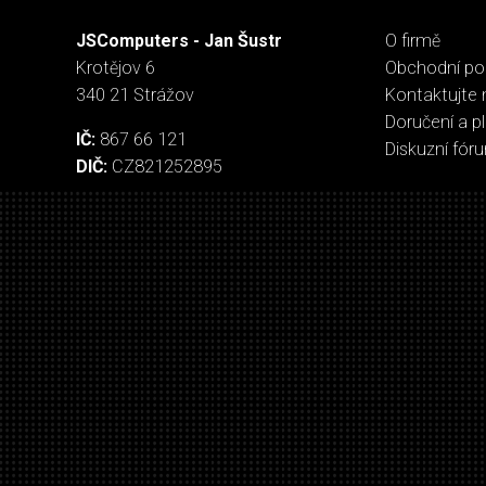
JSComputers - Jan Šustr
O firmě
Krotějov 6
Obchodní p
340 21 Strážov
Kontaktujte 
Doručení a p
IČ:
867 66 121
Diskuzní fór
DIČ:
CZ821252895