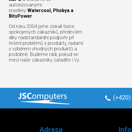
autorizovanými
resellery
Watercool, Phobya a
BitsPower
.
Od roku 2004 jsme získali tisíce
spokojených zákazníků, především
díky nadstandardní podpoře při
řešení problémů s produkty, radami
s výběrem vhodných produktů a
podobně. Budeme rádi, pokud se
mezi naše zákazníky zařadíte i Vy.
(+420)
Adresa
Inf