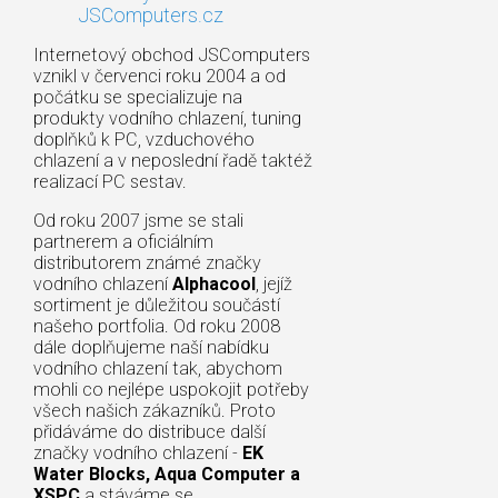
JSComputers.cz
Internetový obchod JSComputers
vznikl v červenci roku 2004 a od
počátku se specializuje na
produkty vodního chlazení, tuning
doplňků k PC, vzduchového
chlazení a v neposlední řadě taktéž
realizací PC sestav.
Od roku 2007 jsme se stali
partnerem a oficiálním
distributorem známé značky
vodního chlazení
Alphacool
, jejíž
sortiment je důležitou součástí
našeho portfolia. Od roku 2008
dále doplňujeme naší nabídku
vodního chlazení tak, abychom
mohli co nejlépe uspokojit potřeby
všech našich zákazníků. Proto
přidáváme do distribuce další
značky vodního chlazení -
EK
Water Blocks, Aqua Computer a
XSPC
a stáváme se