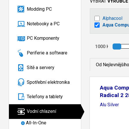
VYBRAT
VÝROBCE
Modding PC
Alphacool
Notebooky a PC
Aqua Compu
PC Komponenty
Periferie a software
Od Nejlevnějšíh
Sítě a servery
Spotřební elektronika
Aqua Compu
Radical 2 
Telefony a tablety
Alu Silver
Vodní chlazení
All-In-One