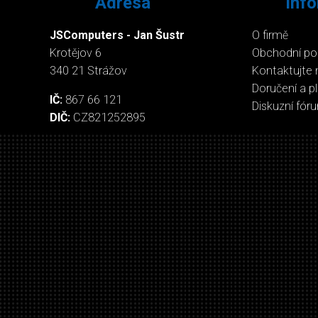
Adresa
Inf
JSComputers - Jan Šustr
O firmě
Krotějov 6
Obchodní p
340 21 Strážov
Kontaktujte 
Doručení a p
IČ:
867 66 121
Diskuzní fór
DIČ:
CZ821252895