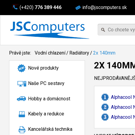
(+420)
776 389 446
info@jscomputers.sk
Právě jste:
Vodní chlazení
/
Radiátory
/
2x 140mm
2X 140M
Nové produkty
NEJPRODÁVANĚJŠÍ
Naše PC sestavy
Alphacool 
Hobby a domácnost
Alphacool 
Kabely a redukce
Alphacool 
Kancelářská technika