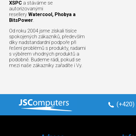
XSPC
a stáváme se
autorizovanými
resellery
Watercool, Phobya a
BitsPower
.
Od roku 2004 jsme získali tisíce
spokojených zákazníků, především
díky nadstandardní podpoře při
řešení problémů s produkty, radami
s výběrem vhodných produktů a
podobně. Budeme rádi, pokud se
mezi naše zákazníky zařadíte i Vy.
(+420)