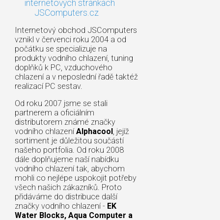
internetových stránkách
JSComputers.cz
Internetový obchod JSComputers
vznikl v červenci roku 2004 a od
počátku se specializuje na
produkty vodního chlazení, tuning
doplňků k PC, vzduchového
chlazení a v neposlední řadě taktéž
realizací PC sestav.
Od roku 2007 jsme se stali
partnerem a oficiálním
distributorem známé značky
vodního chlazení
Alphacool
, jejíž
sortiment je důležitou součástí
našeho portfolia. Od roku 2008
dále doplňujeme naší nabídku
vodního chlazení tak, abychom
mohli co nejlépe uspokojit potřeby
všech našich zákazníků. Proto
přidáváme do distribuce další
značky vodního chlazení -
EK
Water Blocks, Aqua Computer a