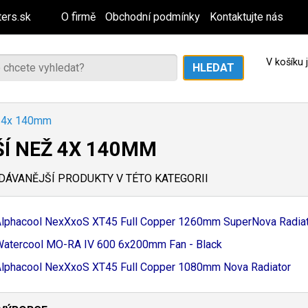
ers.sk
O firmě
Obchodní podmínky
Kontaktujte nás
V košíku
ž 4x 140mm
ŠÍ NEŽ 4X 140MM
ÁVANĚJŠÍ PRODUKTY V TÉTO KATEGORII
lphacool NexXxoS XT45 Full Copper 1260mm SuperNova Radia
Watercool MO-
RA IV 600 6x200mm Fan - Black
lphacool NexXxoS XT45 Full Copper 1080mm Nova Radiator