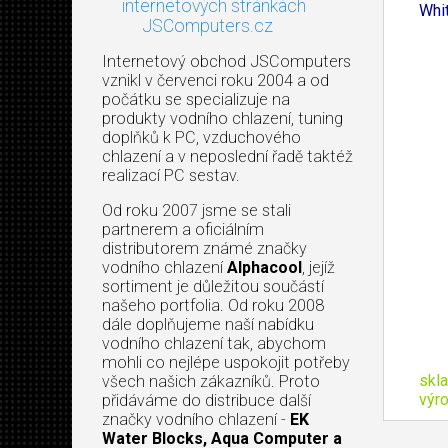
internetových stránkách
Whi
JSComputers.cz
Internetový obchod JSComputers
vznikl v červenci roku 2004 a od
počátku se specializuje na
produkty vodního chlazení, tuning
doplňků k PC, vzduchového
chlazení a v neposlední řadě taktéž
realizací PC sestav.
Od roku 2007 jsme se stali
partnerem a oficiálním
distributorem známé značky
vodního chlazení
Alphacool
, jejíž
sortiment je důležitou součástí
našeho portfolia. Od roku 2008
dále doplňujeme naší nabídku
vodního chlazení tak, abychom
mohli co nejlépe uspokojit potřeby
skl
všech našich zákazníků. Proto
výr
přidáváme do distribuce další
značky vodního chlazení -
EK
Water Blocks, Aqua Computer a