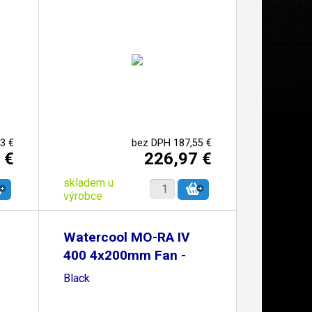
3 €
bez DPH 187,55 €
 €
226,97 €
skladem u
výrobce
Watercool MO-RA IV
400 4x200mm Fan -
Black