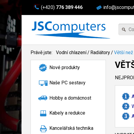
(+420)
776 389 446
info@jscomput
Právě jste:
Vodní chlazení
/
Radiátory
/
Větší ne
VĚT
Nové produkty
NEJPROD
Naše PC sestavy
A
Hobby a domácnost
Kabely a redukce
A
Kancelářská technika