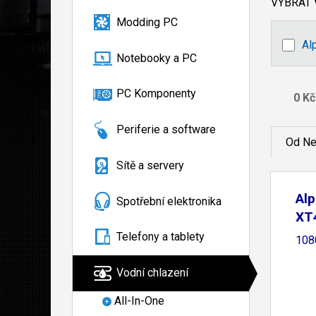
VYBRAT
Modding PC
Al
Notebooky a PC
PC Komponenty
Periferie a software
Od Ne
Sítě a servery
Al
Spotřební elektronika
XT4
Telefony a tablety
108
Vodní chlazení
All-In-One