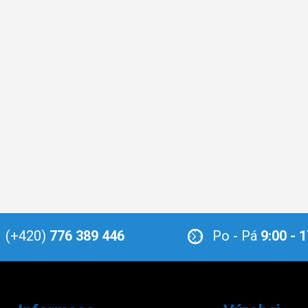
(+420)
776 389 446
Po - Pá
9:00 - 