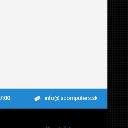
17:00
info@jscomputers.sk