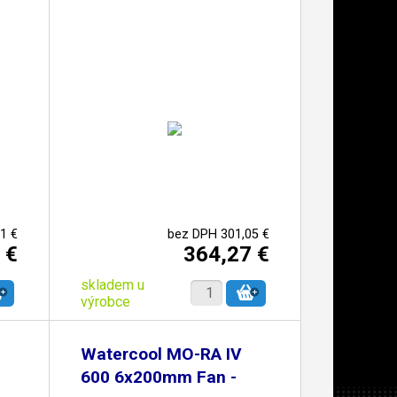
1 €
bez DPH 301,05 €
 €
364,27 €
skladem u
výrobce
Watercool MO-RA IV
600 6x200mm Fan -