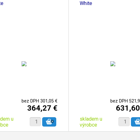
te
White
bez DPH 301,05 €
bez DPH 521,9
364,27 €
631,60
adem u
skladem u
obce
výrobce