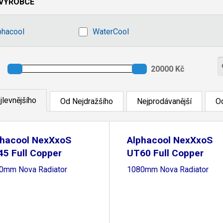
VÝROBCE
phacool
WaterCool
jlevnějšího
Od Nejdražšího
Nejprodávanější
Od
phacool NexXxoS
Alphacool NexXxoS
5 Full Copper
UT60 Full Copper
0mm Nova Radiator
1080mm Nova Radiator