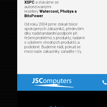
XSPC
a stáváme se
autorizovanými
resellery
Watercool, Phobya a
BitsPower
.
Od roku 2004 jsme získali tisíce
spokojených zákazníků, především
díky nadstandardní podpoře při
řešení problémů s produkty, radami
s výběrem vhodných produktů a
podobně. Budeme rádi, pokud se
mezi naše zákazníky zařadíte i Vy.