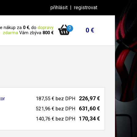
přihlásit
|
registrovat
 je nákup za
0 €
, do
dopravy
0
0 €
zdarma
Vám zbýva
800 €
226,97 €
tor
187,55 €
bez DPH
631,60 €
521,96 €
bez DPH
170,34 €
140,76 €
bez DPH