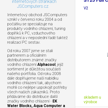
ST25 Full 
internetových stránkách
360mm
JSComputers.cz
V2
Internetový obchod JSComputers
vznikl v červenci roku 2004 a od
počátku se specializuje na
produkty vodního chlazení, tuning
doplňků k PC, vzduchového
chlazení a v neposlední řadě taktéž
realizací PC sestav.
Od roku 2007 jsme se stali
partnerem a oficiálním
distributorem známé značky
vodního chlazení
Alphacool
, jejíž
sortiment je důležitou součástí
našeho portfolia. Od roku 2008
dále doplňujeme naší nabídku
vodního chlazení tak, abychom
mohli co nejlépe uspokojit potřeby
všech našich zákazníků. Proto
přidáváme do distribuce další
skladem u
značky vodního chlazení -
EK
výrobce
Water Blocks, Aqua Computer a