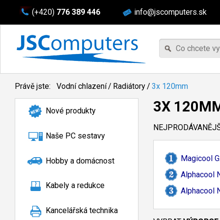
(+420)
776 389 446
info@jscomputers.sk
Právě jste:
Vodní chlazení
/
Radiátory
/
3x 120mm
3X 120M
Nové produkty
NEJPRODÁVANĚJŠÍ
Naše PC sestavy
Magicool G
Hobby a domácnost
Alphacool 
Kabely a redukce
Alphacool 
Kancelářská technika