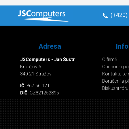
(+420)
Adresa
Inf
JSComputers - Jan Šustr
O firmě
Krotějov 6
Obchodní p
340 21 Strážov
Kontaktujte 
Doručení a p
IČ:
867 66 121
Diskuzní fór
DIČ:
CZ821252895