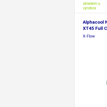
skladem u
výrobce
Alphacool
XT45 Full 
360mm
X-Flow