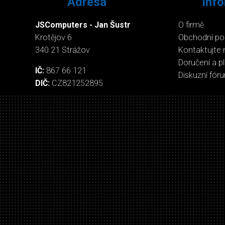
Adresa
Inf
JSComputers - Jan Šustr
O firmě
Krotějov 6
Obchodní p
340 21 Strážov
Kontaktujte 
Doručení a p
IČ:
867 66 121
Diskuzní fór
DIČ:
CZ821252895