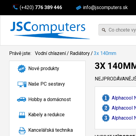
(+420)
776 389 446
info@jscomputers.sk
Právě jste:
Vodní chlazení
/
Radiátory
/
3x 140mm
3X 140M
Nové produkty
NEJPRODÁVANĚJŠÍ
Naše PC sestavy
Alphacool 
Hobby a domácnost
Alphacool 
Kabely a redukce
Alphacool 
Kancelářská technika