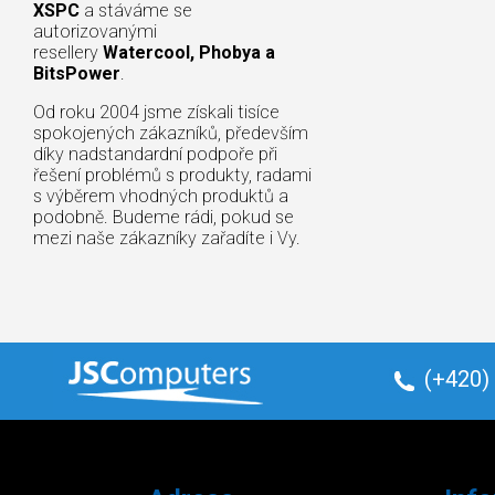
XSPC
a stáváme se
autorizovanými
resellery
Watercool, Phobya a
BitsPower
.
Od roku 2004 jsme získali tisíce
spokojených zákazníků, především
díky nadstandardní podpoře při
řešení problémů s produkty, radami
s výběrem vhodných produktů a
podobně. Budeme rádi, pokud se
mezi naše zákazníky zařadíte i Vy.
(+420)