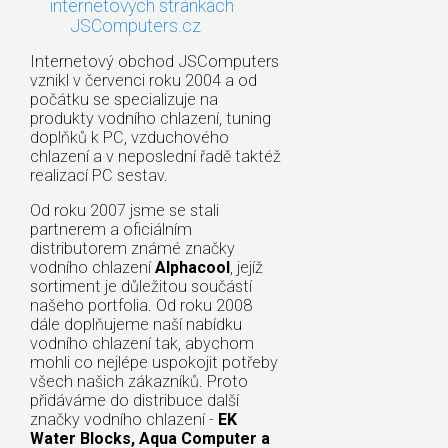
internetových stránkách
JSComputers.cz
Internetový obchod JSComputers
vznikl v červenci roku 2004 a od
počátku se specializuje na
produkty vodního chlazení, tuning
doplňků k PC, vzduchového
chlazení a v neposlední řadě taktéž
realizací PC sestav.
Od roku 2007 jsme se stali
partnerem a oficiálním
distributorem známé značky
vodního chlazení
Alphacool
, jejíž
sortiment je důležitou součástí
našeho portfolia. Od roku 2008
dále doplňujeme naší nabídku
vodního chlazení tak, abychom
mohli co nejlépe uspokojit potřeby
všech našich zákazníků. Proto
přidáváme do distribuce další
značky vodního chlazení -
EK
Water Blocks, Aqua Computer a