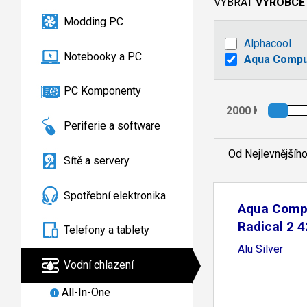
VYBRAT
VÝROBCE
Modding PC
Alphacool
Notebooky a PC
Aqua Compu
PC Komponenty
Periferie a software
Od Nejlevnějšíh
Sítě a servery
Spotřební elektronika
Aqua Compu
Radical 2 
Telefony a tablety
Alu Silver
Vodní chlazení
All-In-One