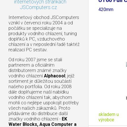
UT60 Full 
internetových stránkách
JSComputers.cz
420mm
Internetový obchod JSComputers
vznikl v červenci roku 2004 a od
počátku se specializuje na
produkty vodního chlazení, tuning
doplňků k PC, vzduchového
chlazení a v neposlední řadě taktéž
realizací PC sestav.
Od roku 2007 jsme se stali
partnerem a oficiálním
distributorem známé značky
vodního chlazení
Alphacool
, jejíž
sortiment je důležitou součástí
našeho portfolia. Od roku 2008
dále doplňujeme naší nabídku
vodního chlazení tak, abychom
mohli co nejlépe uspokojit potřeby
všech našich zákazníků. Proto
přidáváme do distribuce další
skladem u
značky vodního chlazení -
EK
výrobce
Water Blocks, Aqua Computer a