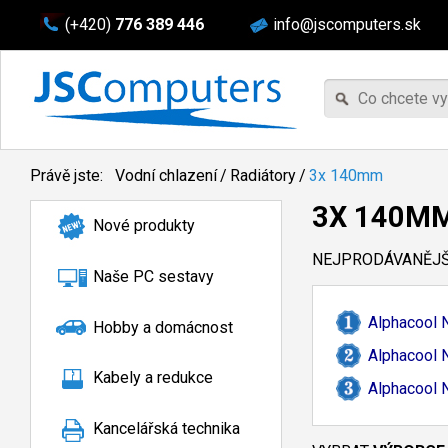
(+420)
776 389 446
info@jscomputers.sk
Právě jste:
Vodní chlazení
/
Radiátory
/
3x 140mm
3X 140M
Nové produkty
NEJPRODÁVANĚJŠÍ
Naše PC sestavy
Alphacool 
Hobby a domácnost
Alphacool 
Kabely a redukce
Alphacool 
Kancelářská technika