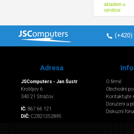
skladem u
výrobce
(+420)
Adresa
Inf
JSComputers - Jan Šustr
O firmě
Krotějov 6
Obchodní p
340 21 Strážov
Kontaktujte 
Doručení a p
IČ:
867 66 121
Diskuzní fór
DIČ:
CZ821252895