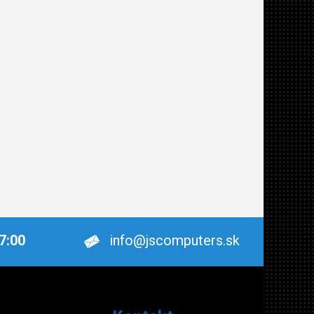
17:00
info@jscomputers.sk