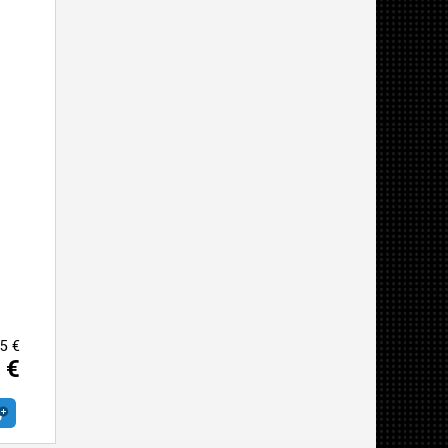
5 €
 €