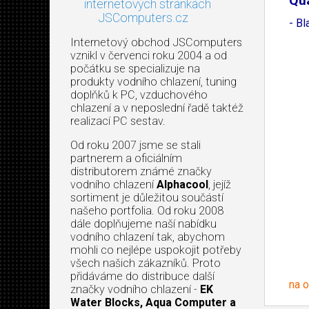
Qu
internetových stránkách
X4
JSComputers.cz
- Bl
Internetový obchod JSComputers
vznikl v červenci roku 2004 a od
počátku se specializuje na
produkty vodního chlazení, tuning
doplňků k PC, vzduchového
chlazení a v neposlední řadě taktéž
realizací PC sestav.
Od roku 2007 jsme se stali
partnerem a oficiálním
distributorem známé značky
vodního chlazení
Alphacool
, jejíž
sortiment je důležitou součástí
našeho portfolia. Od roku 2008
dále doplňujeme naší nabídku
vodního chlazení tak, abychom
mohli co nejlépe uspokojit potřeby
všech našich zákazníků. Proto
přidáváme do distribuce další
na 
značky vodního chlazení -
EK
Water Blocks, Aqua Computer a