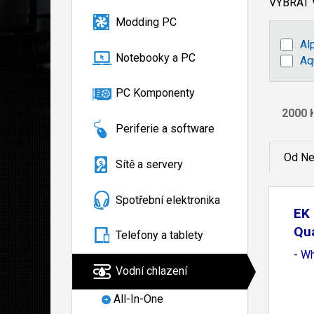
VYBRAT
Modding PC
Al
Notebooky a PC
Aq
PC Komponenty
Periferie a software
Od Ne
Sítě a servery
Spotřební elektronika
EK 
Qu
Telefony a tablety
- Wh
Vodní chlazení
All-In-One