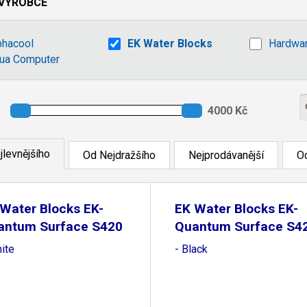
VÝROBCE
phacool
EK Water Blocks
Hardwa
ua Computer
jlevnějšího
Od Nejdražšího
Nejprodávanější
Od
Water Blocks EK-
EK Water Blocks EK-
antum Surface S420
Quantum Surface S4
ite
- Black