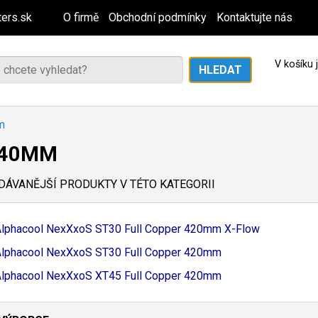
ers.sk
O firmě
Obchodní podmínky
Kontaktujte nás
V košíku
m
140MM
ÁVANĚJŠÍ PRODUKTY V TÉTO KATEGORII
lphacool NexXxoS ST30 Full Copper 420mm X-
Flow
lphacool NexXxoS ST30 Full Copper 420mm
lphacool NexXxoS XT45 Full Copper 420mm