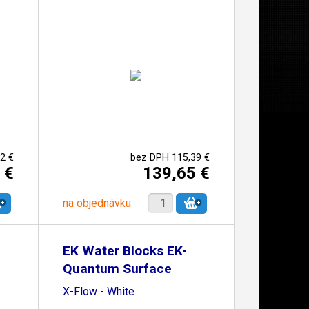
2 €
bez DPH 115,39 €
 €
139,65 €
na objednávku
EK Water Blocks EK-
Quantum Surface
P420M
X-Flow - White