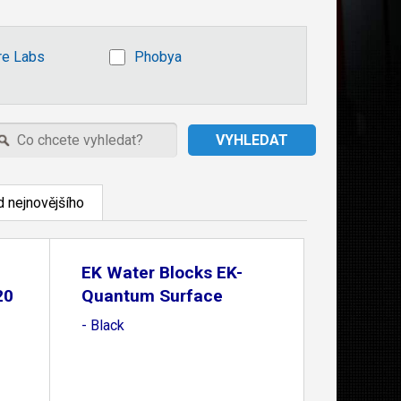
re Labs
Phobya
 nejnovějšího
EK Water Blocks EK-
20
Quantum Surface
P420M
- Black