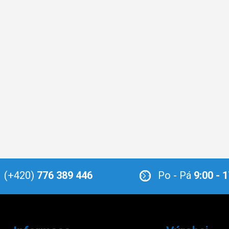
(+420)
776 389 446
Po - Pá
9:00 - 