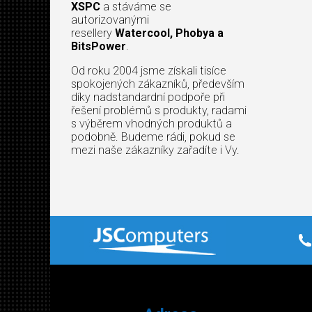
XSPC
a stáváme se
autorizovanými
resellery
Watercool, Phobya a
BitsPower
.
Od roku 2004 jsme získali tisíce
spokojených zákazníků, především
díky nadstandardní podpoře při
řešení problémů s produkty, radami
s výběrem vhodných produktů a
podobně. Budeme rádi, pokud se
mezi naše zákazníky zařadíte i Vy.