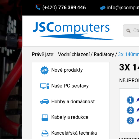
(+420)
776 389 446
info@jscomput
Právě jste:
Vodní chlazení
/
Radiátory
/
3x 140m
3X 
Nové produkty
NEJPROD
Naše PC sestavy
A
Hobby a domácnost
A
Kabely a redukce
A
Kancelářská technika