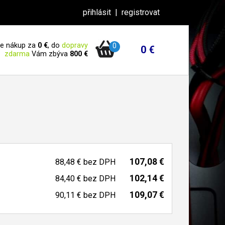
přihlásit
|
registrovat
 je nákup za
0 €
, do
dopravy
0
0 €
zdarma
Vám zbýva
800 €
107,08 €
88,48 €
bez DPH
102,14 €
84,40 €
bez DPH
109,07 €
90,11 €
bez DPH