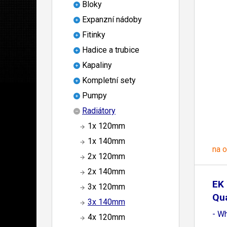
Bloky
Expanzní nádoby
Fitinky
Hadice a trubice
Kapaliny
Kompletní sety
Pumpy
Radiátory
1x 120mm
1x 140mm
na 
2x 120mm
2x 140mm
EK 
3x 120mm
Qu
3x 140mm
P4
- Wh
4x 120mm