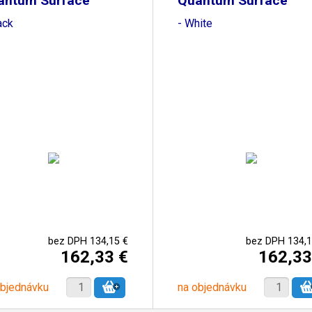
antum Surface
Quantum Surface
20M
X420M
ack
- White
bez DPH 134,15 €
bez DPH 134,1
162,33 €
162,33
objednávku
na objednávku