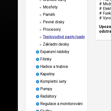
# Možn
Mosfety
# Elek
# Funkč
Paměti
# Vyro
Pevné disky
Upozo
Procesory
ods
tr
Teplovodivé pasty/pady
Základní desky
Expanzní nádoby
Fitinky
Hadice a trubice
Kapaliny
Kompletní sety
Pumpy
Radiátory
Regulace a monitorování