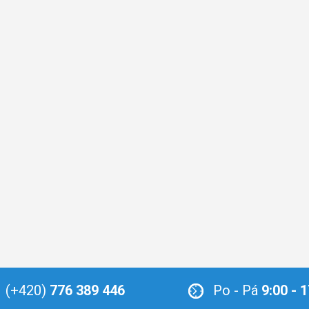
(+420)
776 389 446
Po - Pá
9:00 - 