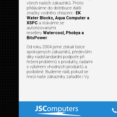
všech našich zákazníků. Proto
přidáváme do distribuce další
značky vodního chlazení -
EK
Water Blocks, Aqua Computer a
XSPC
a stáváme se
autorizovanými
resellery
Watercool, Phobya a
BitsPower
.
Od roku 2004 jsme získali tisíce
spokojených zákazníků, především
díky nadstandardní podpoře při
řešení problémů s produkty, radami
s výběrem vhodných produktů a
podobně. Budeme rádi, pokud se
mezi naše zákazníky zařadíte i Vy.