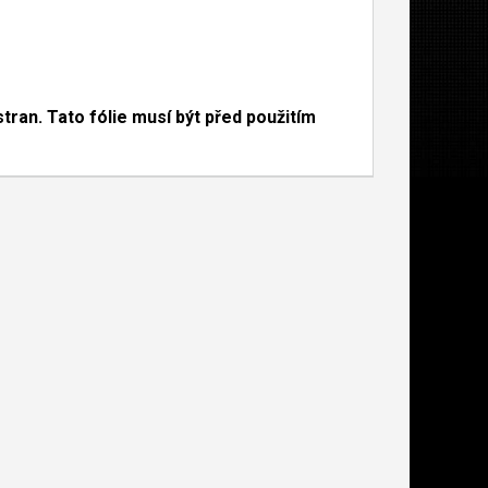
s
tran. Tato fólie musí bý
t před použi
tím