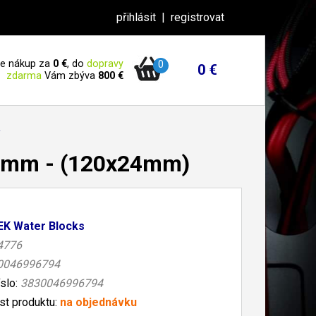
přihlásit
|
registrovat
 je nákup za
0 €
, do
dopravy
0
0 €
zdarma
Vám zbýva
800 €
y
,0mm - (120x24mm)
EK Water Blocks
4776
0046996794
íslo:
3830046996794
t produktu:
na objednávku