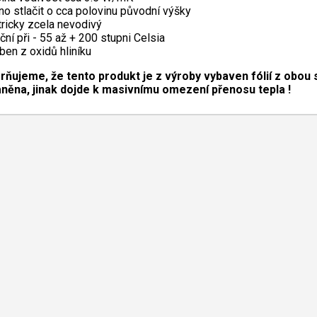
o stlačit o cca polovinu původní výšky
tricky zcela nevodivý
ní při - 55 až + 200 stupni Celsia
ben z oxidů hliníku
rňujeme, že
ten
to produk
t je z výroby vybaven fólií z obou 
aněna, jinak dojde k masivnímu omezení přenosu
tepla !