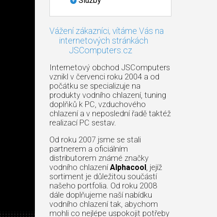
Služby
Vážení zákazníci, vítáme Vás na
internetových stránkách
JSComputers.cz
Internetový obchod JSComputers
vznikl v červenci roku 2004 a od
počátku se specializuje na
produkty vodního chlazení, tuning
doplňků k PC, vzduchového
chlazení a v neposlední řadě taktéž
realizací PC sestav.
Od roku 2007 jsme se stali
partnerem a oficiálním
distributorem známé značky
vodního chlazení
Alphacool
, jejíž
sortiment je důležitou součástí
našeho portfolia. Od roku 2008
dále doplňujeme naší nabídku
vodního chlazení tak, abychom
mohli co nejlépe uspokojit potřeby