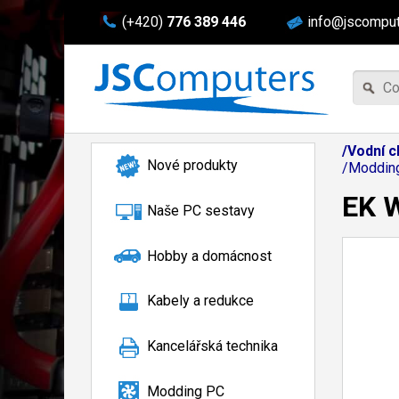
(+420)
776 389 446
info@jscomput
/Vodní c
Nové produkty
/Modding
EK 
Naše PC sestavy
Hobby a domácnost
Kabely a redukce
Kancelářská technika
Modding PC