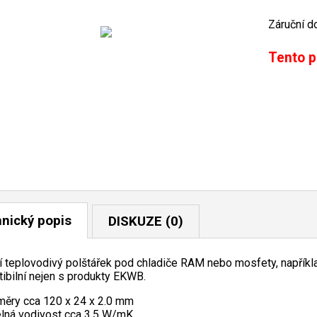
Záruční d
Tento p
nický popis
DISKUZE (0)
ní teplovodivý polštářek pod chladiče RAM nebo mosfety, napřík
ibilní nejen s produkty EKWB.
ěry cca 120 x 24 x 2.0 mm
lná vodivost cca 3.5 W/mK