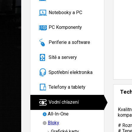
Notebooky a PC
PC Komponenty
Periferie a software
Sítě a servery
Spotřební elektronika
Telefony a tablety
Tech
Vodní chlazení
Kvalit
All-In-One
kompat
Bloky
# Rozm
# Tepe
Grafické karty