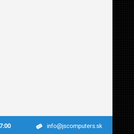
17:00
info@jscomputers.sk