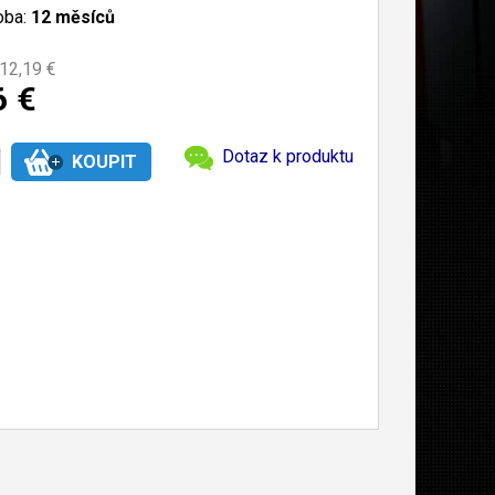
oba:
12 měsíců
12,19 €
6 €
Dotaz k produktu