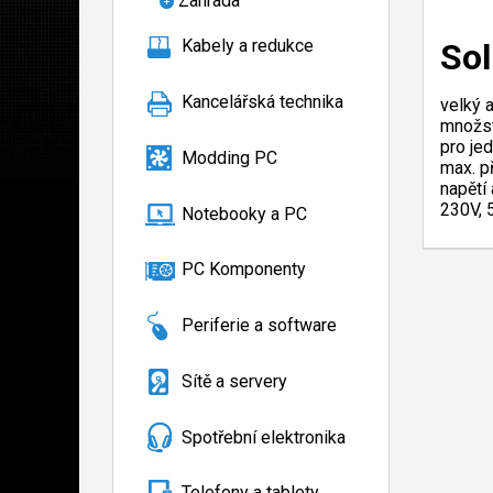
Zahrada
Kabely a redukce
Sol
Kancelářská technika
velký 
množst
pro je
Modding PC
max. p
napětí
230V, 
Notebooky a PC
PC Komponenty
Periferie a software
Sítě a servery
Spotřební elektronika
Telefony a tablety