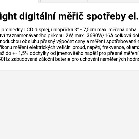
ight digitální měřič spotřeby el.
a přehledný LCD displej, úhlopříčka 3" - 7,5cm max. měřená doba
ví zaznamenávaného příkonu: 2W, max.: 3680W/16A celková doba 
dnoduchou obsluhu přesný výpočet ceny a měření spotřebované en
říkonu měření elektrických veličin: proud, napětí, frekvence, okam
 až do +- 1,5% odchylky od jmenovitého napětí pro přesné měření 
50Hz zabudovaná záložní baterie pro uchování naměřených hodn