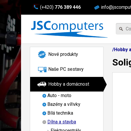
(+420)
776 389 446
info@jscomput
/Hobby a
Nové produkty
Soli
Naše PC sestavy
Hobby a domácnost
Auto - moto
Bazény a vířivky
Bílá technika
Dílna a stavba
Elektrocentrály