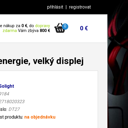
přihlásit
|
registrovat
 je nákup za
0 €
, do
dopravy
0
0 €
zdarma
Vám zbýva
800 €
energie, velký displej
Solight
9184
2718020323
íslo:
DT27
t produktu:
na objednávku