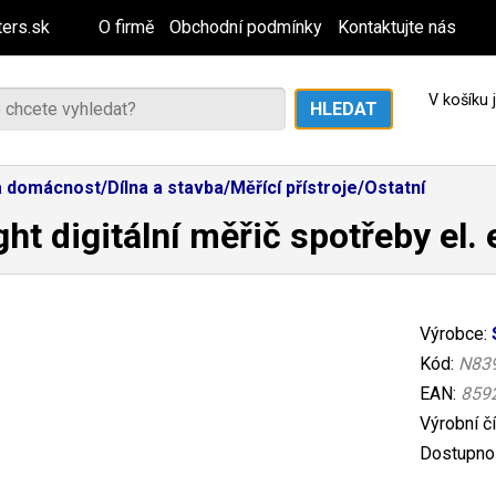
ers.sk
O firmě
Obchodní podmínky
Kontaktujte nás
V košíku
 domácnost/Dílna a stavba/Měřící přístroje/Ostatní
ght digitální měřič spotřeby el. 
Výrobce:
Kód:
N83
EAN:
859
Výrobní č
Dostupnos