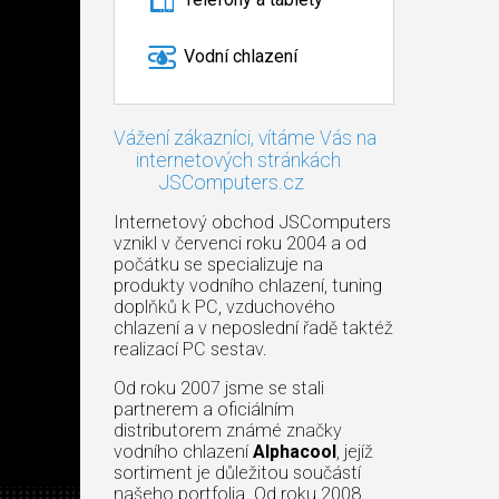
Vodní chlazení
Vážení zákazníci, vítáme Vás na
internetových stránkách
JSComputers.cz
Internetový obchod JSComputers
vznikl v červenci roku 2004 a od
počátku se specializuje na
produkty vodního chlazení, tuning
doplňků k PC, vzduchového
chlazení a v neposlední řadě taktéž
realizací PC sestav.
Od roku 2007 jsme se stali
partnerem a oficiálním
distributorem známé značky
vodního chlazení
Alphacool
, jejíž
sortiment je důležitou součástí
našeho portfolia. Od roku 2008