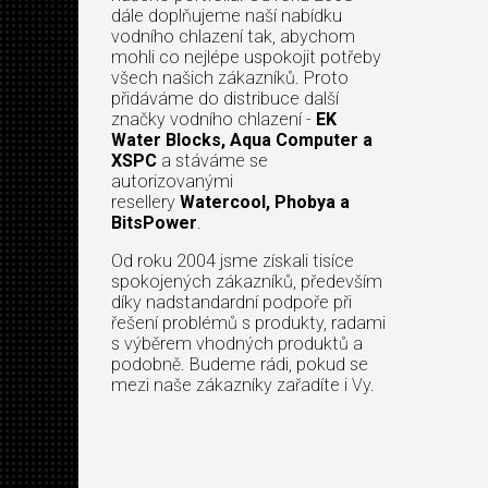
dále doplňujeme naší nabídku
vodního chlazení tak, abychom
mohli co nejlépe uspokojit potřeby
všech našich zákazníků. Proto
přidáváme do distribuce další
značky vodního chlazení -
EK
Water Blocks, Aqua Computer a
XSPC
a stáváme se
autorizovanými
resellery
Watercool, Phobya a
BitsPower
.
Od roku 2004 jsme získali tisíce
spokojených zákazníků, především
díky nadstandardní podpoře při
řešení problémů s produkty, radami
s výběrem vhodných produktů a
podobně. Budeme rádi, pokud se
mezi naše zákazníky zařadíte i Vy.