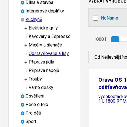
VYBRAT
VÝROBCE
Dílna a stavba
Interiérové doplňky
NoName
Kuchyně
Elektrické grily
Kávovary a Espresso
Mixéry a šlehače
Odšťavňovače a lisy
Od Nejlevnějšíh
Příprava jídla
Příprava nápojů
Trouby
Orava OS-1
odšťavňova
Varné desky
Osvětlení
vysokootáčkov
1 l, 1800 RPM,
Péče o tělo
Pro děti
Sport