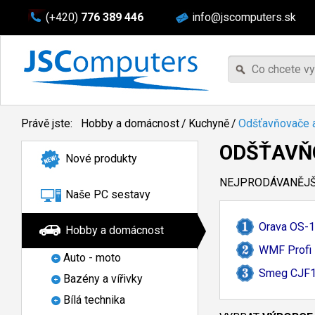
(+420)
776 389 446
info@jscomputers.sk
Právě jste:
Hobby a domácnost
/
Kuchyně
/
Odšťavňovače a
ODŠŤAVŇO
Nové produkty
NEJPRODÁVANĚJŠÍ
Naše PC sestavy
Orava OS-
1
Hobby a domácnost
WMF Profi P
Auto - moto
Smeg CJF11R
Bazény a vířivky
Bílá technika