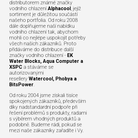
distributorem známé značky
vodního chlazení
Alphacool
, jejíž
sortiment je důležitou součástí
našeho portfolia. Od roku 2008
dále doplňujeme naší nabídku
vodního chlazení tak, abychom
mohli co nejlépe uspokojit potřeby
všech našich zákazníků. Proto
přidáváme do distribuce další
značky vodního chlazení -
EK
Water Blocks, Aqua Computer a
XSPC
a stáváme se
autorizovanými
resellery
Watercool, Phobya a
BitsPower
.
Od roku 2004 jsme získali tisíce
spokojených zákazníků, především
díky nadstandardní podpoře při
řešení problémů s produkty, radami
s výběrem vhodných produktů a
podobně. Budeme rádi, pokud se
mezi naše zákazníky zařadíte i Vy.