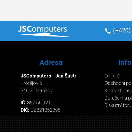
(+420)
Adresa
Inf
JSComputers - Jan Šustr
O firmě
Krotějov 6
Obchodní p
340 21 Strážov
Kontaktujte 
Doručení a p
IČ:
867 66 121
Diskuzní fór
DIČ:
CZ821252895