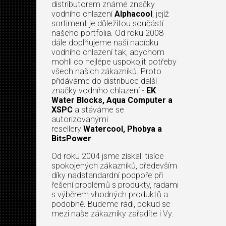
distributorem známé značky
vodního chlazení
Alphacool
, jejíž
sortiment je důležitou součástí
našeho portfolia. Od roku 2008
dále doplňujeme naší nabídku
vodního chlazení tak, abychom
mohli co nejlépe uspokojit potřeby
všech našich zákazníků. Proto
přidáváme do distribuce další
značky vodního chlazení -
EK
Water Blocks, Aqua Computer a
XSPC
a stáváme se
autorizovanými
resellery
Watercool, Phobya a
BitsPower
.
Od roku 2004 jsme získali tisíce
spokojených zákazníků, především
díky nadstandardní podpoře při
řešení problémů s produkty, radami
s výběrem vhodných produktů a
podobně. Budeme rádi, pokud se
mezi naše zákazníky zařadíte i Vy.