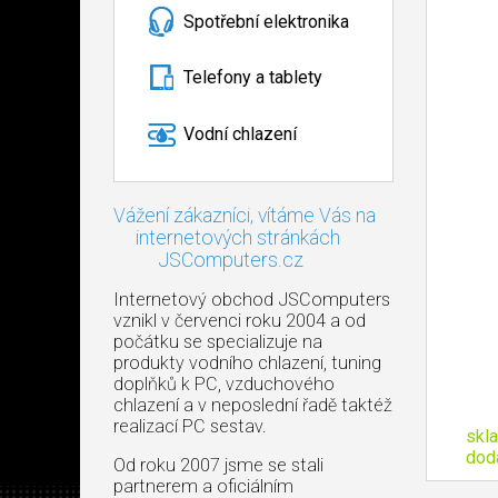
Spotřební elektronika
Telefony a tablety
Vodní chlazení
Vážení zákazníci, vítáme Vás na
internetových stránkách
JSComputers.cz
Internetový obchod JSComputers
vznikl v červenci roku 2004 a od
počátku se specializuje na
produkty vodního chlazení, tuning
doplňků k PC, vzduchového
chlazení a v neposlední řadě taktéž
realizací PC sestav.
skl
dod
Od roku 2007 jsme se stali
partnerem a oficiálním