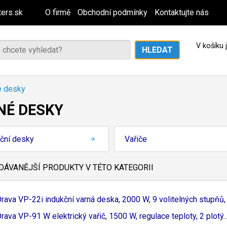
ers.sk
O firmě
Obchodní podmínky
Kontaktujte nás
V košíku
é desky
NÉ DESKY
ční desky
Vařiče
ÁVANĚJŠÍ PRODUKTY V TÉTO KATEGORII
rava VP-
22i indukční varná deska, 2000 W, 9 volitelných stupňů, .
rava VP-
91 W elektrický vařič, 1500 W, regulace teploty, 2 plotý..