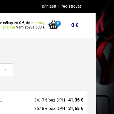
přihlásit
|
registrovat
 je nákup za
0 €
, do
dopravy
0
0 €
zdarma
Vám zbýva
800 €
41,35 €
..
34,17 €
bez DPH
31,68 €
.
26,18 €
bez DPH