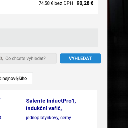
90,28 €
74,58 €
bez DPH
 nejnovějšího
í
Salente InductPro1,
indukční vařič,
D
jednoplotýnkový, černý