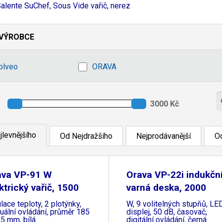
alente SuChef, Sous Vide vařič, nerez
VÝROBCE
olveo
ORAVA
jlevnějšího
Od Nejdražšího
Nejprodávanější
Od
ava VP-91 W
Orava VP-22i indukčn
ktrický vařič, 1500
varná deska, 2000
lace teploty, 2 plotýnky,
W, 9 volitelných stupňů, LE
ální ovládání, průměr 185
displej, 50 dB, časovač,
5 mm, bílá
digitální ovládání, černá