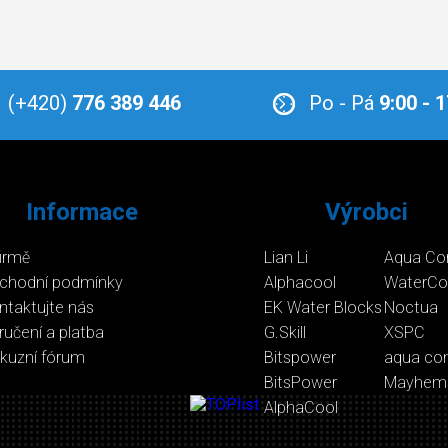
(+420)
776 389 446
Po - Pá
9:00 - 
Informace
Výrobci
firmě
Lian Li
Aqua Co
chodní podmínky
Alphacool
WaterCo
ntaktujte nás
EK Water Blocks
Noctua
ručení a platba
G.Skill
XSPC
skuzní fórum
Bitspower
aqua co
BitsPower
Mayhem
AlphaCool