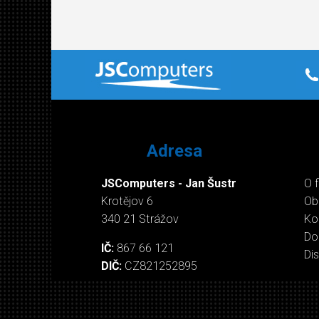
Adresa
JSComputers - Jan Šustr
O 
Krotějov 6
Ob
340 21 Strážov
Ko
Do
IČ:
867 66 121
Di
DIČ:
CZ821252895