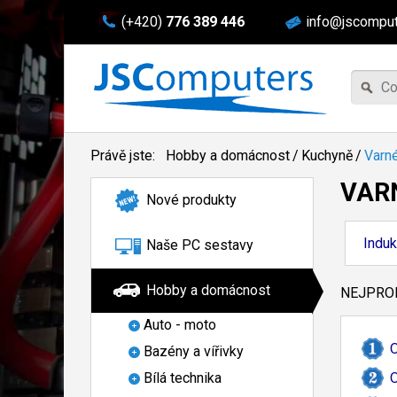
(+420)
776 389 446
info@jscomput
Právě jste:
Hobby a domácnost
/
Kuchyně
/
Varn
VAR
Nové produkty
Induk
Naše PC sestavy
Hobby a domácnost
NEJPROD
Auto - moto
O
Bazény a vířivky
O
Bílá technika