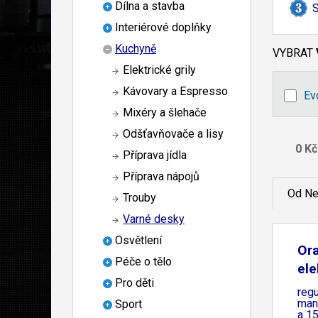
Dílna a stavba
S
Interiérové doplňky
Kuchyně
VYBRAT
Elektrické grily
Kávovary a Espresso
Ev
Mixéry a šlehače
Odšťavňovače a lisy
Příprava jídla
Příprava nápojů
Od Ne
Trouby
Varné desky
Osvětlení
Or
Péče o tělo
ele
Pro děti
W,
regu
manu
Sport
a 15