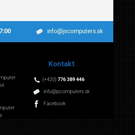
17:00
info@jscomputers.sk
Kontakt
mputer
(+420)
776 389 446
ol
info@jscomputers.sk
Facebook
mputer
s