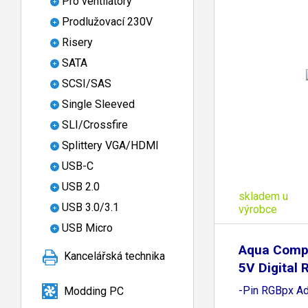
Pro ventilátory
Prodlužovací 230V
Risery
SATA
SCSI/SAS
Single Sleeved
SLI/Crossfire
Splittery VGA/HDMI
USB-C
USB 2.0
skladem u
USB 3.0/3.1
výrobce
USB Micro
Aqua Compu
Kancelářská technika
5V Digital 
-Pin RGBpx Ad
Modding PC