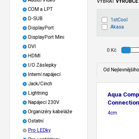
VYBRAT
VÝROBCE
COM a LPT
D-SUB
1stCool
Akasa
DisplayPort
DisplayPort Mini
DVI
HDMI
I/O Záslepky
Od Nejlevnějšíh
Interní napájecí
Jack/Cinch
Lightning
Aqua Comp
Connection
Napájecí 230V
Organizéry kabeláže
4cm
Ostatní
Pro LEDky