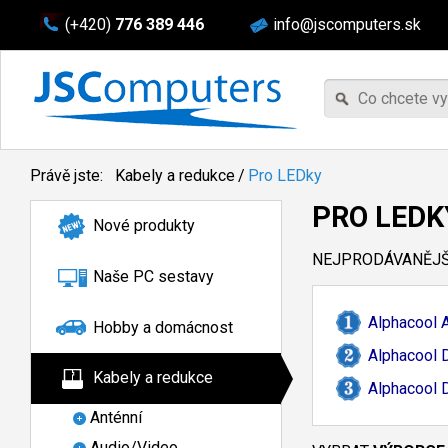
(+420)
776 389 446
info@jscomputers.sk
Právě jste:
Kabely a redukce
/
Pro LEDky
PRO LEDK
Nové produkty
NEJPRODÁVANĚJŠÍ
Naše PC sestavy
Alphacool 
Hobby a domácnost
Alphacool 
Kabely a redukce
Alphacool 
Anténní
Audio/Video