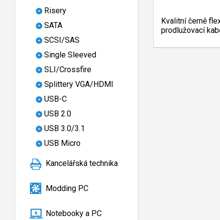
Risery
Kvalitní černě fl
SATA
prodlužovací kabe
SCSI/SAS
Single Sleeved
SLI/Crossfire
Splittery VGA/HDMI
USB-C
USB 2.0
USB 3.0/3.1
USB Micro
Kancelářská technika
Modding PC
Notebooky a PC