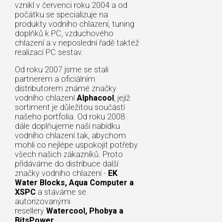
vznikl v červenci roku 2004 a od
počátku se specializuje na
produkty vodního chlazení, tuning
doplňků k PC, vzduchového
chlazení a v neposlední řadě taktéž
realizací PC sestav.
Od roku 2007 jsme se stali
partnerem a oficiálním
distributorem známé značky
vodního chlazení
Alphacool
, jejíž
sortiment je důležitou součástí
našeho portfolia. Od roku 2008
dále doplňujeme naší nabídku
vodního chlazení tak, abychom
mohli co nejlépe uspokojit potřeby
všech našich zákazníků. Proto
přidáváme do distribuce další
značky vodního chlazení -
EK
Water Blocks, Aqua Computer a
XSPC
a stáváme se
autorizovanými
resellery
Watercool, Phobya a
BitsPower
.