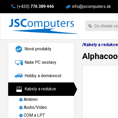
(+420)
776 389 446
info@jscomputers.sk
/Kabely a redukc
Nové produkty
Alphacoo
Naše PC sestavy
Hobby a domácnost
Kabely a redukce
Anténní
Audio/Video
COM a LPT