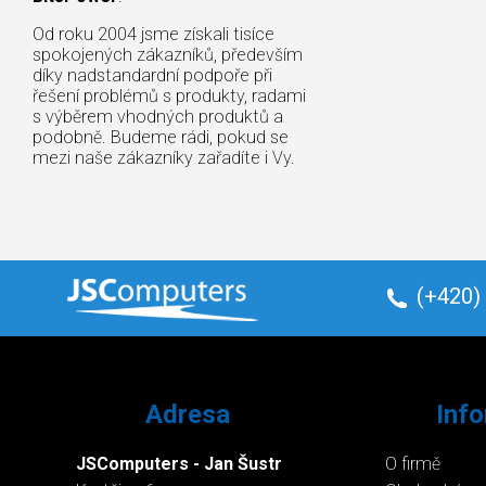
Od roku 2004 jsme získali tisíce
spokojených zákazníků, především
díky nadstandardní podpoře při
řešení problémů s produkty, radami
s výběrem vhodných produktů a
podobně. Budeme rádi, pokud se
mezi naše zákazníky zařadíte i Vy.
(+420)
Adresa
Inf
JSComputers - Jan Šustr
O firmě