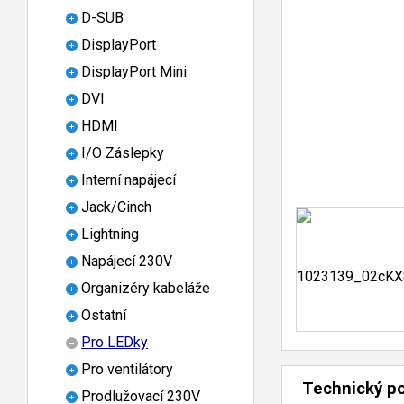
D-SUB
DisplayPort
DisplayPort Mini
DVI
HDMI
I/O Záslepky
Interní napájecí
Jack/Cinch
Lightning
Napájecí 230V
Organizéry kabeláže
Ostatní
Pro LEDky
Pro ventilátory
Technický p
Prodlužovací 230V