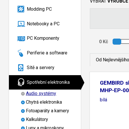
VYBRAT
VÝROBCE
Modding PC
Notebooky a PC
PC Komponenty
Periferie a software
Od Nejlevnějšíh
Sítě a servery
Spotřební elektronika
GEMBIRD s
MHP-EP-00
Audio systémy
bílá
Chytrá elektronika
Fotoaparáty a kamery
Kalkulátory
Lupy a mikroskopy