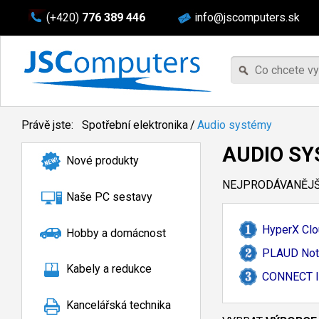
(+420)
776 389 446
info@jscomputers.sk
Právě jste:
Spotřební elektronika
/
Audio systémy
AUDIO S
Nové produkty
NEJPRODÁVANĚJŠÍ
Naše PC sestavy
HyperX Clo
Hobby a domácnost
PLAUD Note
Kabely a redukce
CONNECT IT
Kancelářská technika