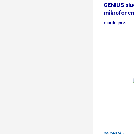
GENIUS slu
mikrofone
single jack
na cestě -