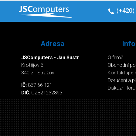
(+420)
Adresa
Inf
JSComputers - Jan Šustr
O firmě
Krotějov 6
Obchodní p
340 21 Strážov
Kontaktujte 
Doručení a p
IČ:
867 66 121
Diskuzní fór
DIČ:
CZ821252895