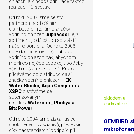
chlazení a v neposlední řadě taktéž
realizací PC sestav.
Od roku 2007 jsme se stali
partnerem a oficiálním
distributorem známé značky
vodního chlazení
Alphacool
, jejíž
sortiment je důležitou součástí
našeho portfolia. Od roku 2008
dále doplňujeme naší nabídku
vodního chlazení tak, abychom
mohli co nejlépe uspokojit potřeby
všech našich zákazníků. Proto
přidáváme do distribuce další
značky vodního chlazení -
EK
Water Blocks, Aqua Computer a
XSPC
a stáváme se
autorizovanými
skladem u
resellery
Watercool, Phobya a
dodavatele
BitsPower
.
Od roku 2004 jsme získali tisíce
GEMBIRD sl
spokojených zákazníků, především
mikrofone
díky nadstandardní podpoře při