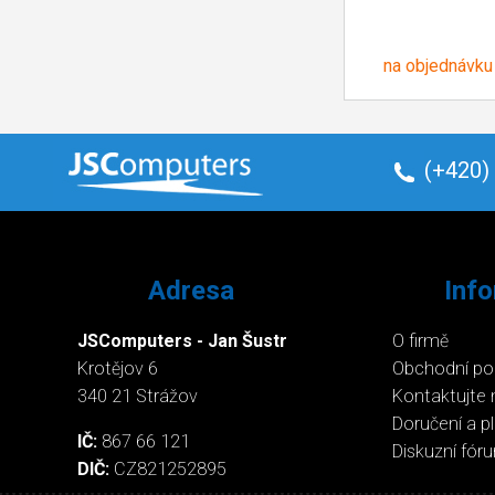
na objednávku
(+420)
Adresa
Inf
JSComputers - Jan Šustr
O firmě
Krotějov 6
Obchodní p
340 21 Strážov
Kontaktujte 
Doručení a p
IČ:
867 66 121
Diskuzní fór
DIČ:
CZ821252895