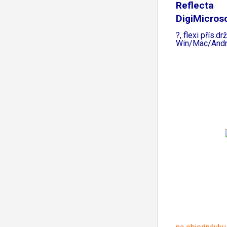
Reflecta
DigiMicros
(60-250x,
?, flexi přís.dr
Win/Mac/Andr