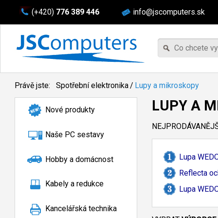
(+420)
776 389 446
info@jscomputers.sk
Právě jste:
Spotřební elektronika
/
Lupy a mikroskopy
LUPY A M
Nové produkty
NEJPRODÁVANĚJŠÍ
Naše PC sestavy
Lupa WEDO
Hobby a domácnost
Reflecta oc
Kabely a redukce
Lupa WEDO 
Kancelářská technika