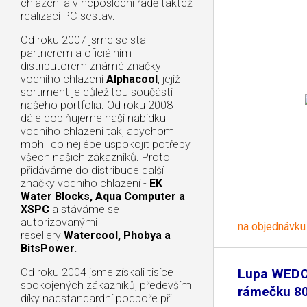
chlazení a v neposlední řadě taktéž
realizací PC sestav.
Od roku 2007 jsme se stali
partnerem a oficiálním
distributorem známé značky
vodního chlazení
Alphacool
, jejíž
sortiment je důležitou součástí
našeho portfolia. Od roku 2008
dále doplňujeme naší nabídku
vodního chlazení tak, abychom
mohli co nejlépe uspokojit potřeby
všech našich zákazníků. Proto
přidáváme do distribuce další
značky vodního chlazení -
EK
Water Blocks, Aqua Computer a
XSPC
a stáváme se
autorizovanými
na objednávku
resellery
Watercool, Phobya a
BitsPower
.
Od roku 2004 jsme získali tisíce
Lupa WEDO
spokojených zákazníků, především
rámečku 8
díky nadstandardní podpoře při