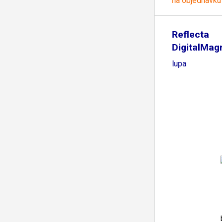
na objednávku
Reflecta
DigitalMagn
digitální
lupa