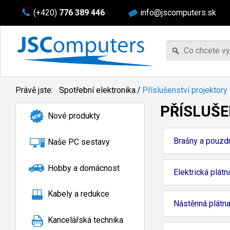
(+420)
776 389 446
info@jscomputers.sk
Právě jste:
Spotřební elektronika
/
Příslušenství projektory
PŘÍSLUŠE
Nové produkty
Brašny a pouzd
Naše PC sestavy
Hobby a domácnost
Elektrická plátn
Kabely a redukce
Nástěnná plátn
Kancelářská technika