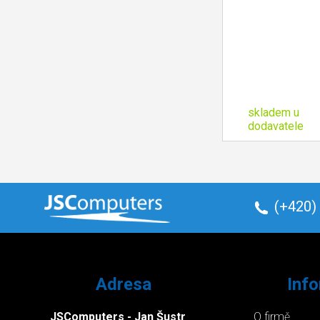
skladem u
dodavatele
(+420)
Adresa
Inf
JSComputers - Jan Šustr
O firmě