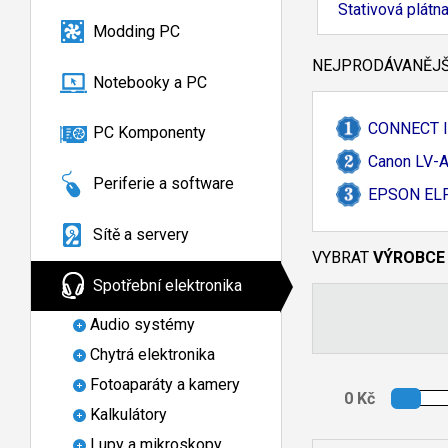
Stativová plátn
Modding PC
NEJPRODÁVANĚJŠÍ
Notebooky a PC
CONNECT IT
PC Komponenty
Canon LV-
A
Periferie a software
EPSON ELP
Sítě a servery
VYBRAT
VÝROBCE
Spotřební elektronika
Audio systémy
Chytrá elektronika
Fotoaparáty a kamery
Kalkulátory
Lupy a mikroskopy