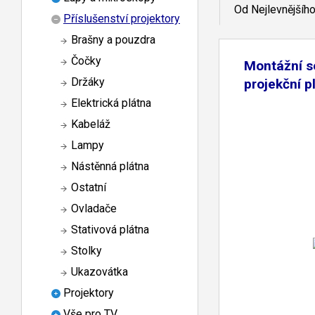
Od Nejlevnějšíh
Příslušenství projektory
Brašny a pouzdra
Čočky
Montážní s
Držáky
projekční p
Elektrická plátna
Kabeláž
Lampy
Nástěnná plátna
Ostatní
Ovladače
Stativová plátna
Stolky
Ukazovátka
Projektory
Vše pro TV