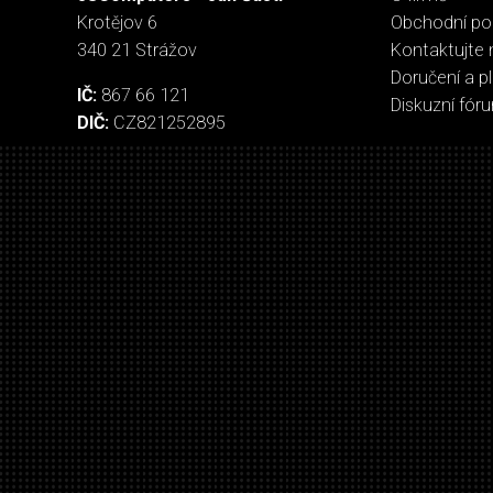
Krotějov 6
Obchodní p
340 21 Strážov
Kontaktujte 
Doručení a p
IČ:
867 66 121
Diskuzní fór
DIČ:
CZ821252895