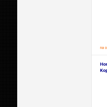
na 
Ho
Ko