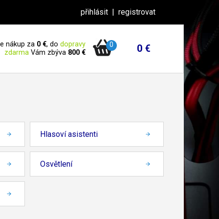
přihlásit
|
registrovat
 je nákup za
0 €
, do
dopravy
0
0 €
zdarma
Vám zbýva
800 €
Hlasoví asistenti
Osvětlení