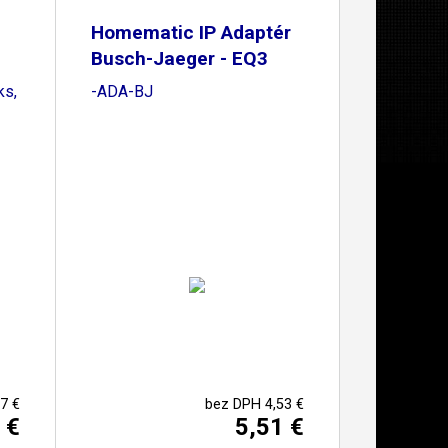
Homematic IP Adaptér
Busch-Jaeger - EQ3
ks,
-ADA-BJ
7 €
bez DPH 4,53 €
 €
5,51 €