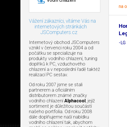
Vodní chlazení
na 
Vážení zákazníci, vítáme Vás na
Ho
internetových stránkách
JSComputers.cz
Le
Internetový obchod JSComputers
-LG
vznikl v červenci roku 2004 a od
počátku se specializuje na
produkty vodního chlazení, tuning
doplňků k PC, vzduchového
chlazení a v neposlední řadě taktéž
realizací PC sestav.
Od roku 2007 jsme se stali
partnerem a oficiálním
distributorem známé značky
vodního chlazení
Alphacool
, jejíž
sortiment je důležitou součástí
našeho portfolia. Od roku 2008
dále doplňujeme naší nabídku
vodního chlazení tak, abychom