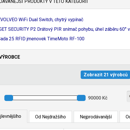
ÁVANĚJŠÍ PRODUKTY V TÉTO KATEGORII
VOLVEO WiFi Dual Switch, chytrý vypínač
GET SECURITY P2 Drátový PIR snímač pohybu, úhel záběru 60° ver
ada 25 RFID jmenovek TimeMoto RF-
100
VÝROBCE
jlevnějšího
Od Nejdražšího
Nejprodávanější
Od