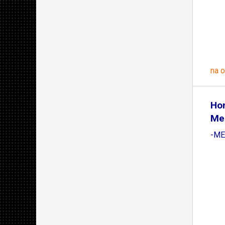
na 
Ho
Me
-ME