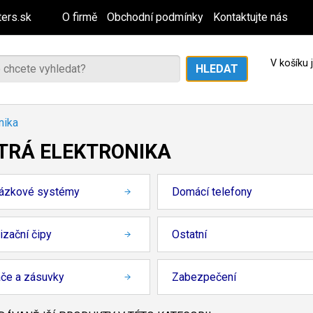
ers.sk
O firmě
Obchodní podmínky
Kontaktujte nás
V košíku
nika
TRÁ ELEKTRONIKA
ázkové systémy
Domácí telefony
izační čipy
Ostatní
ače a zásuvky
Zabezpečení