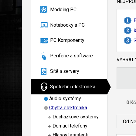
NEJPROD
Modding PC
E
Notebooky a PC
i
PC Komponenty
S
Periferie a software
VYBRAT
Sítě a servery
Spotřební elektronika
Audio systémy
Chytrá elektronika
Docházkové systémy
Od Ne
Domácí telefony
Hlasoví asistenti