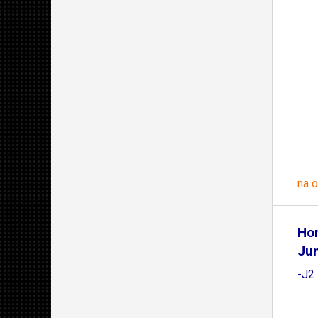
na 
Ho
Ju
-J2