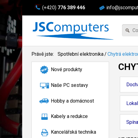
(+420)
776 389 446
info@jscomput
Právě jste:
Spotřební elektronika
/
Chytrá elektro
CHY
Nové produkty
Doch
Naše PC sestavy
Hobby a domácnost
Lokal
Kabely a redukce
Spín
Kancelářská technika