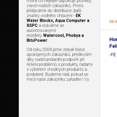
mohli co nejlépe uspokojit potřeby
všech našich zákazníků. Proto
přidáváme do distribuce další
značky vodního chlazení -
EK
Water Blocks, Aqua Computer a
na 
XSPC
a stáváme se
autorizovanými
resellery
Watercool, Phobya a
Ho
BitsPower
.
Fel
Od roku 2004 jsme získali tisíce
spokojených zákazníků, především
-FE
díky nadstandardní podpoře při
řešení problémů s produkty, radami
s výběrem vhodných produktů a
podobně. Budeme rádi, pokud se
mezi naše zákazníky zařadíte i Vy.