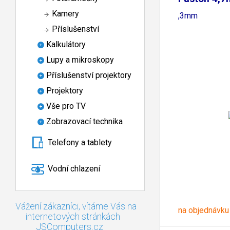
Faston 6
Kamery
,3mm
Příslušenství
Kalkulátory
Lupy a mikroskopy
Příslušenství projektory
Projektory
Vše pro TV
Zobrazovací technika
Telefony a tablety
Vodní chlazení
Vážení zákazníci, vítáme Vás na
na objednávku
internetových stránkách
JSComputers.cz