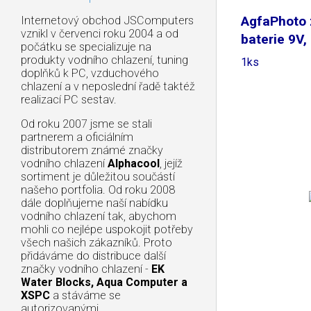
AgfaPhoto 
Internetový obchod JSComputers
vznikl v červenci roku 2004 a od
baterie 9V,
počátku se specializuje na
produkty vodního chlazení, tuning
1ks
doplňků k PC, vzduchového
chlazení a v neposlední řadě taktéž
realizací PC sestav.
Od roku 2007 jsme se stali
partnerem a oficiálním
distributorem známé značky
vodního chlazení
Alphacool
, jejíž
sortiment je důležitou součástí
našeho portfolia. Od roku 2008
dále doplňujeme naší nabídku
vodního chlazení tak, abychom
mohli co nejlépe uspokojit potřeby
všech našich zákazníků. Proto
přidáváme do distribuce další
značky vodního chlazení -
EK
Water Blocks, Aqua Computer a
XSPC
a stáváme se
autorizovanými