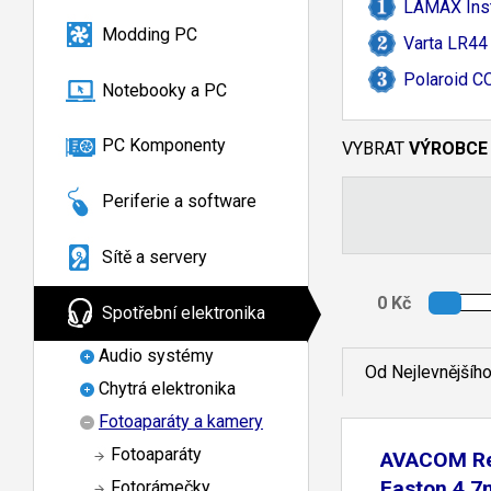
LAMAX Inst
Modding PC
Varta LR44
Polaroid 
Notebooky a PC
PC Komponenty
VYBRAT
VÝROBCE
Periferie a software
Sítě a servery
Spotřební elektronika
Audio systémy
Od Nejlevnějšíh
Chytrá elektronika
Fotoaparáty a kamery
Fotoaparáty
AVACOM R
Faston 4,
Fotorámečky