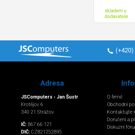
skladem u
dodavatele
(+420)
Adresa
Inf
JSComputers - Jan Šustr
O firmě
Krotějov 6
Obchodní p
340 21 Strážov
Kontaktujte 
Doručení a p
IČ:
867 66 121
Diskuzní fór
DIČ:
CZ821252895