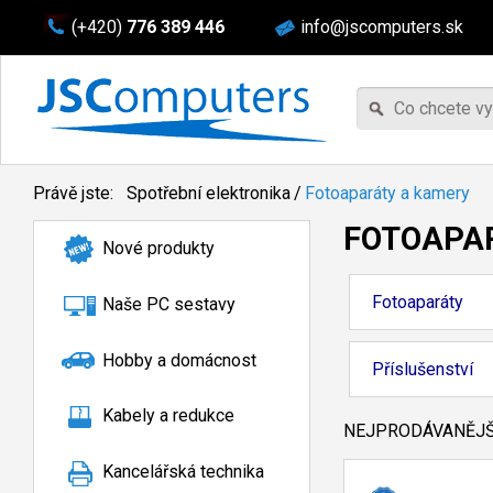
(+420)
776 389 446
info@jscomputers.sk
Právě jste:
Spotřební elektronika
/
Fotoaparáty a kamery
FOTOAPA
Nové produkty
Fotoaparáty
Naše PC sestavy
Hobby a domácnost
Příslušenství
Kabely a redukce
NEJPRODÁVANĚJŠÍ
Kancelářská technika