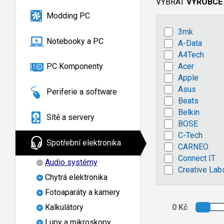
VYBRAT
VÝROBCE
Modding PC
3mk
Notebooky a PC
A-Data
A4Tech
Acer
PC Komponenty
Apple
Asus
Periferie a software
Beats
Belkin
Sítě a servery
BOSE
C-Tech
Spotřební elektronika
CARNEO
Connect IT
Audio systémy
Creative Lab
Chytrá elektronika
Fotoaparáty a kamery
Kalkulátory
Lupy a mikroskopy