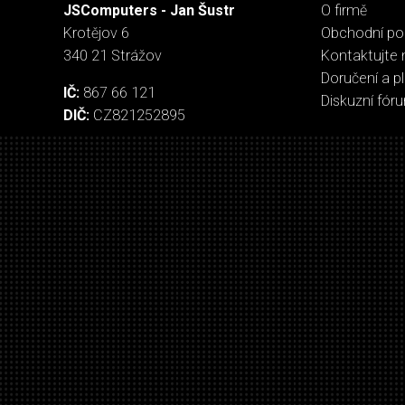
JSComputers - Jan Šustr
O firmě
Krotějov 6
Obchodní p
340 21 Strážov
Kontaktujte 
Doručení a p
IČ:
867 66 121
Diskuzní fór
DIČ:
CZ821252895