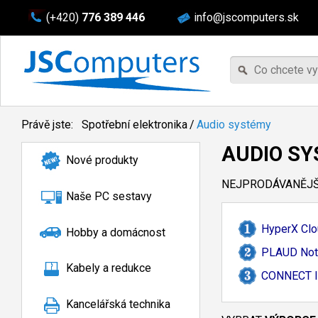
(+420)
776 389 446
info@jscomputers.sk
Právě jste:
Spotřební elektronika
/
Audio systémy
AUDIO S
Nové produkty
NEJPRODÁVANĚJŠÍ
Naše PC sestavy
HyperX Clo
Hobby a domácnost
PLAUD Note
Kabely a redukce
CONNECT IT
Kancelářská technika