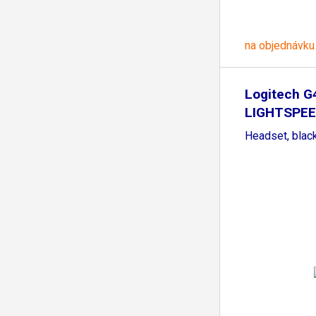
na objednávku
Logitech G
LIGHTSPEE
Gaming
Headset, blac