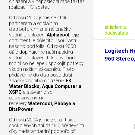
chlazení a v neposlední řadě taktéž
realizací PC sestav.
Od roku 2007 jsme se stali
partnerem a oficiálním
skladem u
distributorem známé značky
dodavatele
vodního chlazení
Alphacool
, jejíž
sortiment je důležitou součástí
našeho portfolia. Od roku 2008
Logitech H
dále doplňujeme naší nabídku
vodního chlazení tak, abychom
960 Stereo
mohli co nejlépe uspokojit potřeby
všech našich zákazníků. Proto
přidáváme do distribuce další
značky vodního chlazení -
EK
Water Blocks, Aqua Computer a
XSPC
a stáváme se
autorizovanými
resellery
Watercool, Phobya a
BitsPower
.
Od roku 2004 jsme získali tisíce
spokojených zákazníků, především
díky nadstandardní podpoře při