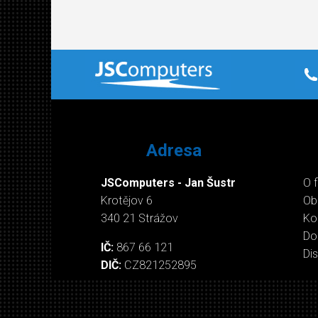
Adresa
JSComputers - Jan Šustr
O 
Krotějov 6
Ob
340 21 Strážov
Ko
Do
IČ:
867 66 121
Di
DIČ:
CZ821252895