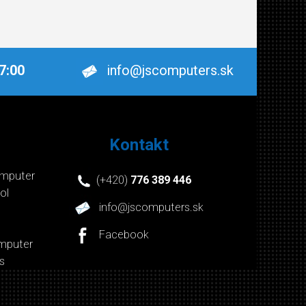
17:00
info@jscomputers.sk
Kontakt
mputer
(+420)
776 389 446
ol
info@jscomputers.sk
Facebook
mputer
s