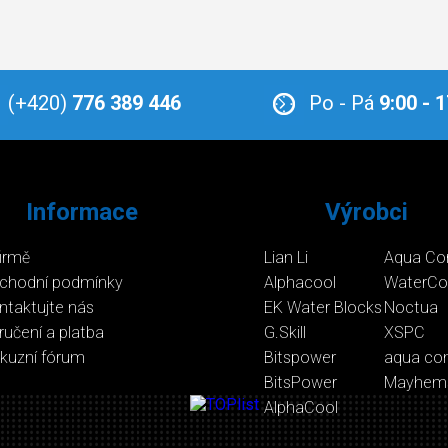
(+420)
776 389 446
Po - Pá
9:00 - 
Informace
Výrobci
firmě
Lian Li
Aqua Co
chodní podmínky
Alphacool
WaterCo
ntaktujte nás
EK Water Blocks
Noctua
ručení a platba
G.Skill
XSPC
skuzní fórum
Bitspower
aqua co
BitsPower
Mayhem
AlphaCool