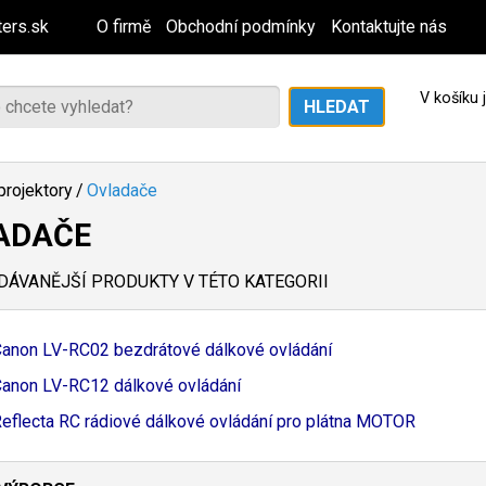
ers.sk
O firmě
Obchodní podmínky
Kontaktujte nás
V košíku
projektory
/
Ovladače
ADAČE
ÁVANĚJŠÍ PRODUKTY V TÉTO KATEGORII
anon LV-
RC02 bezdrátové dálkové ovládání
anon LV-
RC12 dálkové ovládání
eflecta RC rádiové dálkové ovládání pro plátna MOTOR