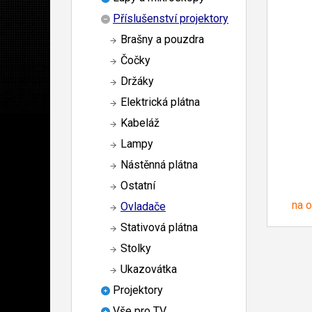
Příslušenství projektory
Brašny a pouzdra
Čočky
Držáky
Elektrická plátna
Kabeláž
Lampy
Nástěnná plátna
Ostatní
na 
Ovladače
Stativová plátna
Stolky
Ukazovátka
Projektory
Vše pro TV