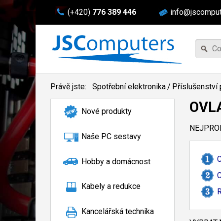
(+420)
776 389 446
info@jscomput
Právě jste:
Spotřební elektronika
/
Příslušenství 
OVL
Nové produkty
NEJPROD
Naše PC sestavy
C
Hobby a domácnost
C
Kabely a redukce
R
Kancelářská technika