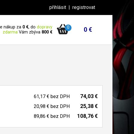
přihlásit
|
registrovat
 je nákup za
0 €
, do
dopravy
0
0 €
zdarma
Vám zbýva
800 €
74,03 €
61,17 €
bez DPH
25,38 €
20,98 €
bez DPH
108,76 €
89,86 €
bez DPH