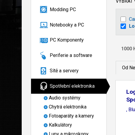
VYBRAT
Modding PC
Ca
Notebooky a PC
Lo
PC Komponenty
Periferie a software
Od Ne
Sítě a servery
Spotřební elektronika
Log
Audio systémy
Spo
Chytrá elektronika
, Bl
Fotoaparáty a kamery
Kalkulátory
Lupy a mikroskopy