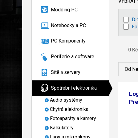
VYBRAT
Modding PC
Di
Notebooky a PC
Ep
PC Komponenty
Periferie a software
Od Ne
Sítě a servery
Spotřební elektronika
Log
Audio systémy
Pr
Chytrá elektronika
Fotoaparáty a kamery
Kalkulátory
Lupy a mikroskopy