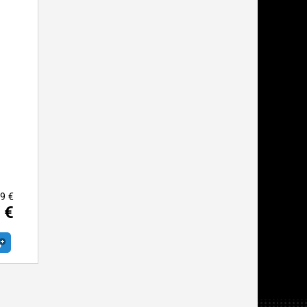
9 €
 €