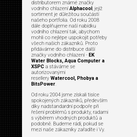
distributorem známé značky
vodního chlazení
Alphacool
, jejíž
sortiment je důležitou součástí
našeho portfolia. Od roku 2008
dále doplňujeme naší nabídku
vodního chlazení tak, abychom
mohli co nejlépe uspokojit potřeby
všech našich zákazníků. Proto
přidáváme do distribuce další
značky vodního chlazení -
EK
Water Blocks, Aqua Computer a
XSPC
a stáváme se
autorizovanými
resellery
Watercool, Phobya a
BitsPower
.
Od roku 2004 jsme získali tisíce
spokojených zákazníků, především
díky nadstandardní podpoře při
řešení problémů s produkty, radami
s výběrem vhodných produktů a
podobně. Budeme rádi, pokud se
mezi naše zákazníky zařadíte i Vy.