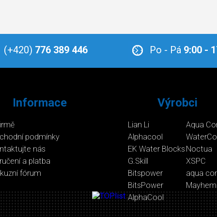
(+420)
776 389 446
Po - Pá
9:00 - 
Informace
Výrobci
firmě
Lian Li
Aqua Co
chodní podmínky
Alphacool
WaterCo
ntaktujte nás
EK Water Blocks
Noctua
ručení a platba
G.Skill
XSPC
skuzní fórum
Bitspower
aqua co
BitsPower
Mayhem
AlphaCool