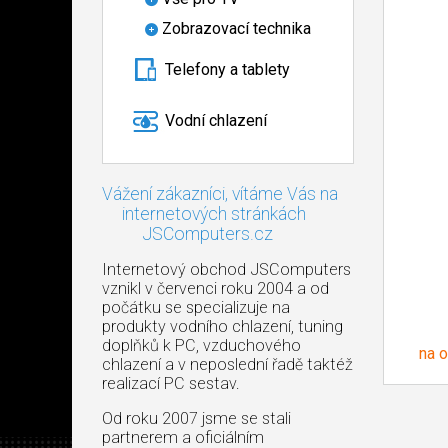
Zobrazovací technika
Telefony a tablety
Vodní chlazení
Vážení zákazníci, vítáme Vás na
internetových stránkách
JSComputers.cz
Internetový obchod JSComputers
vznikl v červenci roku 2004 a od
počátku se specializuje na
produkty vodního chlazení, tuning
doplňků k PC, vzduchového
na 
chlazení a v neposlední řadě taktéž
realizací PC sestav.
Od roku 2007 jsme se stali
partnerem a oficiálním