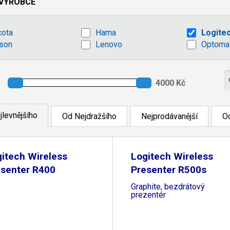
VÝROBCE
cota
Hama
Logite
son
Lenovo
Optoma
jlevnějšího
Od Nejdražšího
Nejprodávanější
Od
itech Wireless
Logitech Wireless
esenter R400
Presenter R500s
Graphite, bezdrátový
prezentér