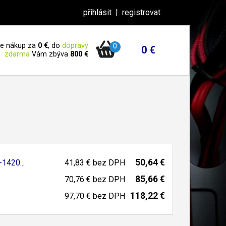
přihlásit
|
registrovat
 je nákup za
0 €
, do
dopravy
0
0 €
zdarma
Vám zbýva
800 €
50,64 €
-
1420...
41,83 €
bez DPH
85,66 €
70,76 €
bez DPH
118,22 €
97,70 €
bez DPH