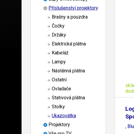
Příslušenství projektory
Brašny a pouzdra
Čočky
Držáky
Elektrická plátna
Kabeláž
Lampy
Nástěnná plátna
Ostatní
skl
Ovladače
dod
Stativová plátna
Stolky
Log
Ukazovátka
Spo
Projektory
, Bl
Vše pro TV