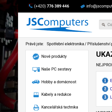
(+420)
776 389 446
info@jscomput
Právě jste:
Spotřební elektronika
/
Příslušenství 
UKA
Nové produkty
NEJPROD
Naše PC sestavy
E
Hobby a domácnost
O
Kabely a redukce
L
Kancelářská technika