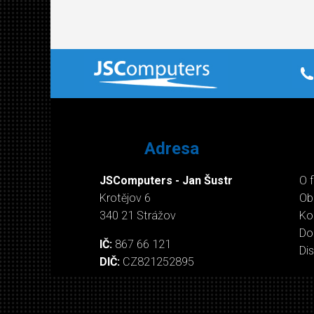
Adresa
JSComputers - Jan Šustr
O 
Krotějov 6
Ob
340 21 Strážov
Ko
Do
IČ:
867 66 121
Di
DIČ:
CZ821252895