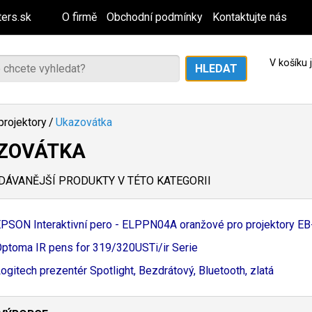
ers.sk
O firmě
Obchodní podmínky
Kontaktujte nás
V košíku
projektory
/
Ukazovátka
ZOVÁTKA
ÁVANĚJŠÍ PRODUKTY V TÉTO KATEGORII
PSON Interaktivní pero - ELPPN04A oranžové pro projektory EB
ptoma IR pens for 319/
320USTi/
ir Serie
ogitech prezentér Spotlight, Bezdrátový, Bluetooth, zlatá