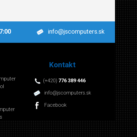
17:00
info@jscomputers.sk
Kontakt
mputer
(+420)
776 389 446
ol
info@jscomputers.sk
Facebook
mputer
s