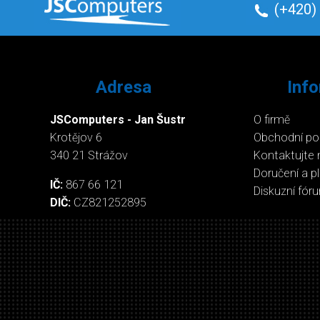
(+420)
Adresa
Inf
JSComputers - Jan Šustr
O firmě
Krotějov 6
Obchodní p
340 21 Strážov
Kontaktujte 
Doručení a p
IČ:
867 66 121
Diskuzní fór
DIČ:
CZ821252895