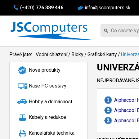
(+420)
776 389 446
info@jscomputers.sk
Právě jste:
Vodní chlazení
/
Bloky
/
Grafické karty
/
Univerzá
UNIVERZÁ
Nové produkty
NEJPRODÁVANĚJŠÍ
Naše PC sestavy
Alphacool H
Hobby a domácnost
Alphacool 
Kabely a redukce
Alphacool E
Kancelářská technika