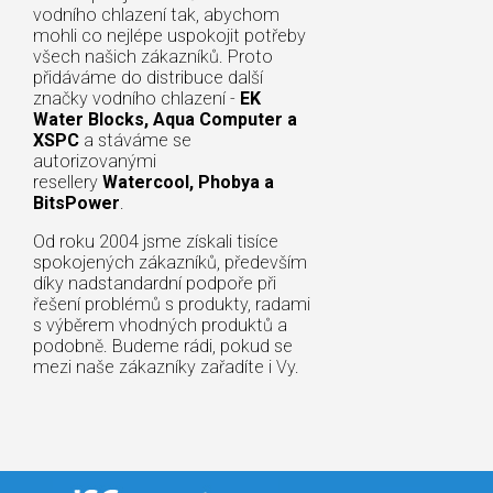
vodního chlazení tak, abychom
mohli co nejlépe uspokojit potřeby
všech našich zákazníků. Proto
přidáváme do distribuce další
značky vodního chlazení -
EK
Water Blocks, Aqua Computer a
XSPC
a stáváme se
autorizovanými
resellery
Watercool, Phobya a
BitsPower
.
Od roku 2004 jsme získali tisíce
spokojených zákazníků, především
díky nadstandardní podpoře při
řešení problémů s produkty, radami
s výběrem vhodných produktů a
podobně. Budeme rádi, pokud se
mezi naše zákazníky zařadíte i Vy.