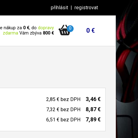
přihlásit
|
registrovat
 je nákup za
0 €
, do
dopravy
0
0 €
zdarma
Vám zbýva
800 €
3,46 €
2,85 €
bez DPH
8,87 €
7,32 €
bez DPH
7,89 €
6,51 €
bez DPH