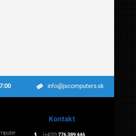
17:00
info@jscomputers.sk
Kontakt
mputer
(+420)
776 389 446