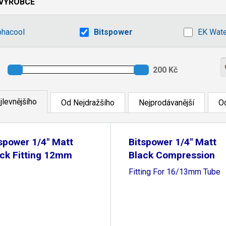
VÝROBCE
phacool
Bitspower
EK Wate
jlevnějšího
Od Nejdražšího
Nejprodávanější
Od
spower 1/4" Matt
Bitspower 1/4" Matt
ck Fitting 12mm
Black Compression
Fitting For 16/13mm Tube