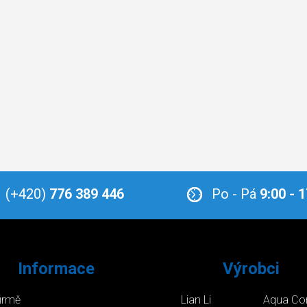
(+420)
776 389 446
Po - Pá
9:00 - 
Informace
Výrobci
firmě
Lian Li
Aqua Co