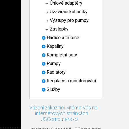
Úhlové adaptéry
Uzavírací kohoutky
Výstupy pro pumpy
Záslepky
Hadice a trubice
Kapaliny
Kompletní sety
Pumpy
Radiátory
Regulace a monitorování
Služby
Vážení zákazníci, vítáme Vás na
internetových stránkách
JSComputers.cz