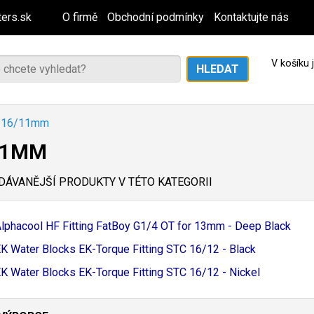
ers.sk
O firmě
Obchodní podmínky
Kontaktujte nás
V košíku
16/11mm
11MM
ÁVANĚJŠÍ PRODUKTY V TÉTO KATEGORII
lphacool HF Fitting FatBoy G1/
4 OT for 13mm - Deep Black
K Water Blocks EK-
Torque Fitting STC 16/
12 - Black
K Water Blocks EK-
Torque Fitting STC 16/
12 - Nickel