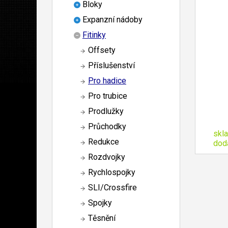
Bloky
Expanzní nádoby
Fitinky
Offsety
Příslušenství
Pro hadice
Pro trubice
Prodlužky
Průchodky
skl
Redukce
dod
Rozdvojky
Rychlospojky
SLI/Crossfire
Spojky
Těsnění