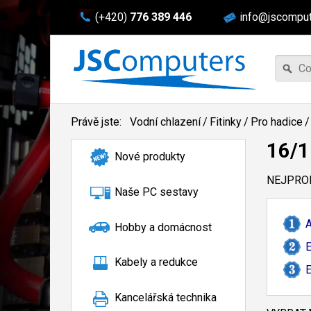
(+420)
776 389 446
info@jscomput
Právě jste:
Vodní chlazení
/
Fitinky
/
Pro hadice
/
16/
Nové produkty
NEJPROD
Naše PC sestavy
A
Hobby a domácnost
E
Kabely a redukce
E
Kancelářská technika