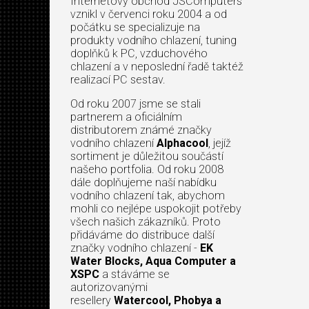
Internetový obchod JSComputers
vznikl v červenci roku 2004 a od
počátku se specializuje na
produkty vodního chlazení, tuning
doplňků k PC, vzduchového
chlazení a v neposlední řadě taktéž
realizací PC sestav.
Od roku 2007 jsme se stali
partnerem a oficiálním
distributorem známé značky
vodního chlazení
Alphacool
, jejíž
sortiment je důležitou součástí
našeho portfolia. Od roku 2008
dále doplňujeme naší nabídku
vodního chlazení tak, abychom
mohli co nejlépe uspokojit potřeby
všech našich zákazníků. Proto
přidáváme do distribuce další
značky vodního chlazení -
EK
Water Blocks, Aqua Computer a
XSPC
a stáváme se
autorizovanými
resellery
Watercool, Phobya a