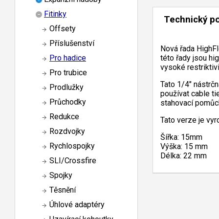
Fitinky
Technický p
Offsety
Příslušenství
Nová řada HighFl
této řady jsou h
Pro hadice
vysoké restriktivi
Pro trubice
Tato 1/4" nástrč
Prodlužky
používat cable t
Průchodky
stahovací pomůcky
Redukce
Tato verze je vy
Rozdvojky
Šířka: 15mm
Rychlospojky
Výška: 15 mm
Délka: 22 mm
SLI/Crossfire
Spojky
Těsnění
Úhlové adaptéry