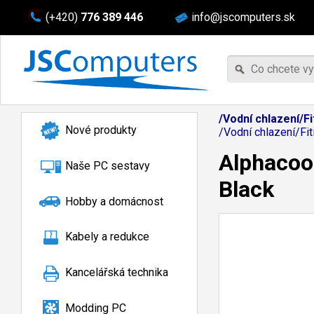
(+420)
776 389 446
info@jscomputers.sk
/Vodní chlazení/F
Nové produkty
/Vodní chlazení/F
Alphacoo
Naše PC sestavy
Black
Hobby a domácnost
Kabely a redukce
Kancelářská technika
Modding PC