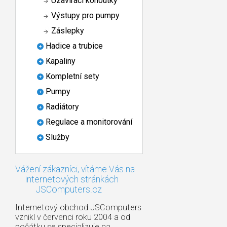
Uzavírací kohoutky
Výstupy pro pumpy
Záslepky
Hadice a trubice
Kapaliny
Kompletní sety
Pumpy
Radiátory
Regulace a monitorování
Služby
Vážení zákazníci, vítáme Vás na
internetových stránkách
JSComputers.cz
Internetový obchod JSComputers
vznikl v červenci roku 2004 a od
počátku se specializuje na