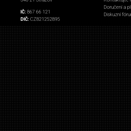
Doručení a p
IČ:
867 66 121
Diskuzní fór
DIČ:
CZ821252895