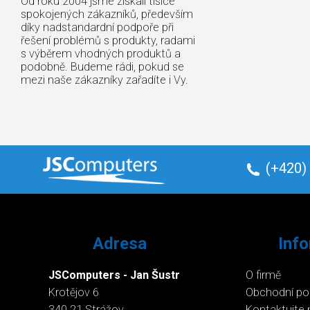
Od roku 2004 jsme získali tisíce
spokojených zákazníků, především
díky nadstandardní podpoře při
řešení problémů s produkty, radami
s výběrem vhodných produktů a
podobně. Budeme rádi, pokud se
mezi naše zákazníky zařadíte i Vy.
(+420)
Adresa
Inf
JSComputers - Jan Šustr
O firmě
Krotějov 6
Obchodní p
340 21 Strážov
Kontaktujte 