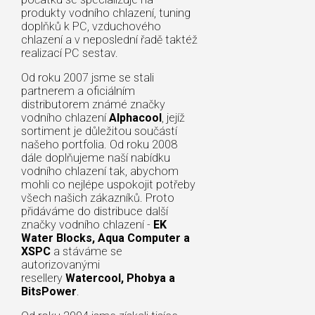
produkty vodního chlazení, tuning
doplňků k PC, vzduchového
chlazení a v neposlední řadě taktéž
realizací PC sestav.
Od roku 2007 jsme se stali
partnerem a oficiálním
distributorem známé značky
vodního chlazení
Alphacool
, jejíž
sortiment je důležitou součástí
našeho portfolia. Od roku 2008
dále doplňujeme naší nabídku
vodního chlazení tak, abychom
mohli co nejlépe uspokojit potřeby
všech našich zákazníků. Proto
přidáváme do distribuce další
značky vodního chlazení -
EK
Water Blocks, Aqua Computer a
XSPC
a stáváme se
autorizovanými
resellery
Watercool, Phobya a
BitsPower
.