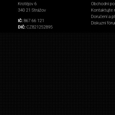
Krotějov 6
Obchodní p
340 21 Strážov
Kontaktujte 
Doručení a p
IČ:
867 66 121
Diskuzní fór
DIČ:
CZ821252895