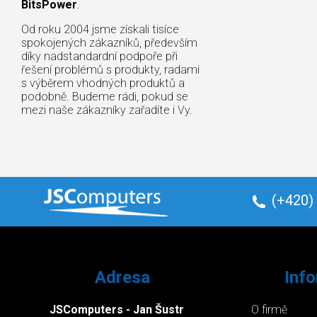
BitsPower
.
Od roku 2004 jsme získali tisíce
spokojených zákazníků, především
díky nadstandardní podpoře při
řešení problémů s produkty, radami
s výběrem vhodných produktů a
podobně. Budeme rádi, pokud se
mezi naše zákazníky zařadíte i Vy.
(+420)
Adresa
Inf
JSComputers - Jan Šustr
O firmě