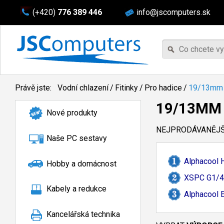
(+420)
776 389 446
info@jscomputers.sk
Právě jste:
Vodní chlazení
/
Fitinky
/
Pro hadice
/
19/13mm
19/13MM
Nové produkty
NEJPRODÁVANĚJŠÍ
Naše PC sestavy
Alphacool H
Hobby a domácnost
XSPC G1/
4
Kabely a redukce
Alphacool 
Kancelářská technika