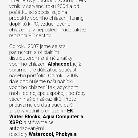
Internetový obchod JSComputers
vznikl v červenci roku 2004 a od
počátku se specializuje na
produkty vodního chlazení, tuning
doplňků k PC, vzduchového
chlazení a v neposlední řadě taktéž
realizací PC sestav.
Od roku 2007 jsme se stali
partnerem a oficiálním
distributorem známé značky
vodního chlazení
Alphacool
, jejíž
sortiment je důležitou součástí
našeho portfolia. Od roku 2008
dále doplňujeme naší nabídku
vodního chlazení tak, abychom
mohli co nejlépe uspokojit potřeby
všech našich zákazníků. Proto
přidáváme do distribuce další
značky vodního chlazení -
EK
Water Blocks, Aqua Computer a
XSPC
a stáváme se
autorizovanými
resellery
Watercool, Phobya a