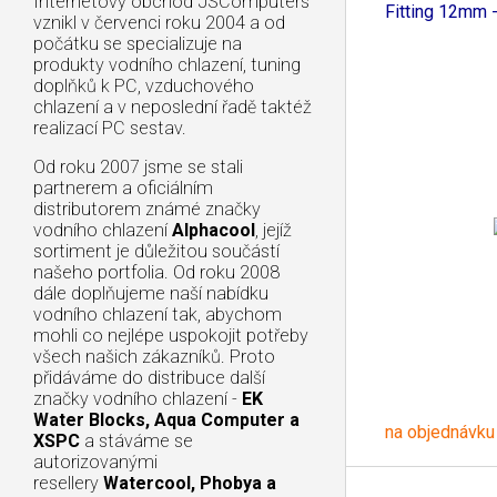
Internetový obchod JSComputers
Fitting 12mm -
vznikl v červenci roku 2004 a od
počátku se specializuje na
produkty vodního chlazení, tuning
doplňků k PC, vzduchového
chlazení a v neposlední řadě taktéž
realizací PC sestav.
Od roku 2007 jsme se stali
partnerem a oficiálním
distributorem známé značky
vodního chlazení
Alphacool
, jejíž
sortiment je důležitou součástí
našeho portfolia. Od roku 2008
dále doplňujeme naší nabídku
vodního chlazení tak, abychom
mohli co nejlépe uspokojit potřeby
všech našich zákazníků. Proto
přidáváme do distribuce další
značky vodního chlazení -
EK
Water Blocks, Aqua Computer a
na objednávku
XSPC
a stáváme se
autorizovanými
resellery
Watercool, Phobya a