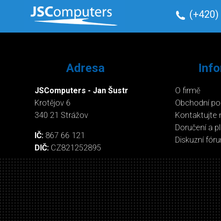
(+420)
Adresa
Inf
JSComputers - Jan Šustr
O firmě
Krotějov 6
Obchodní p
340 21 Strážov
Kontaktujte 
Doručení a p
IČ:
867 66 121
Diskuzní fór
DIČ:
CZ821252895