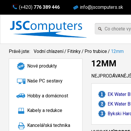
(+420)
776 389 446
info@jscomputers.sk
Právě jste:
Vodní chlazení
/
Fitinky
/
Pro trubice
/
12mm
12MM
Nové produkty
NEJPRODÁVANĚJŠÍ
Naše PC sestavy
EK Water B
Hobby a domácnost
EK Water B
Kabely a redukce
Bykski Har
Kancelářská technika