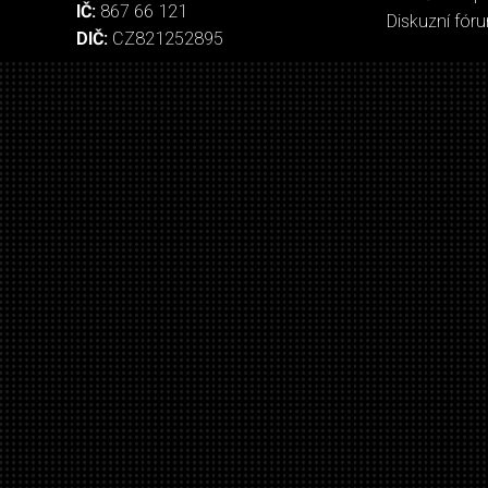
IČ:
867 66 121
Diskuzní fór
DIČ:
CZ821252895