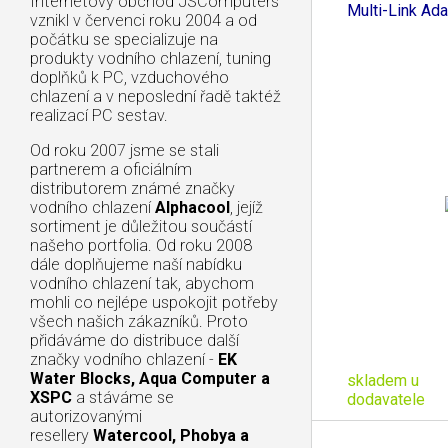
Internetový obchod JSComputers
Multi-Link Ada
vznikl v červenci roku 2004 a od
počátku se specializuje na
produkty vodního chlazení, tuning
doplňků k PC, vzduchového
chlazení a v neposlední řadě taktéž
realizací PC sestav.
Od roku 2007 jsme se stali
partnerem a oficiálním
distributorem známé značky
vodního chlazení
Alphacool
, jejíž
sortiment je důležitou součástí
našeho portfolia. Od roku 2008
dále doplňujeme naší nabídku
vodního chlazení tak, abychom
mohli co nejlépe uspokojit potřeby
všech našich zákazníků. Proto
přidáváme do distribuce další
značky vodního chlazení -
EK
Water Blocks, Aqua Computer a
skladem u
XSPC
a stáváme se
dodavatele
autorizovanými
resellery
Watercool, Phobya a