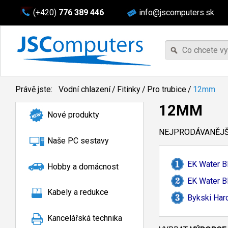
(+420)
776 389 446
info@jscomputers.sk
Právě jste:
Vodní chlazení
/
Fitinky
/
Pro trubice
/
12mm
12MM
Nové produkty
NEJPRODÁVANĚJŠÍ
Naše PC sestavy
EK Water B
Hobby a domácnost
EK Water B
Kabely a redukce
Bykski Har
Kancelářská technika