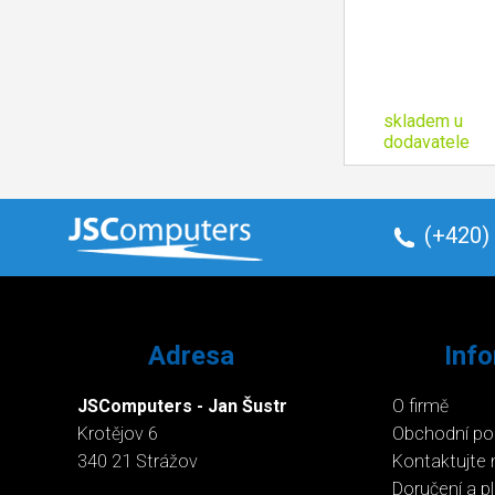
skladem u
dodavatele
(+420)
Adresa
Inf
JSComputers - Jan Šustr
O firmě
Krotějov 6
Obchodní p
340 21 Strážov
Kontaktujte 
Doručení a p