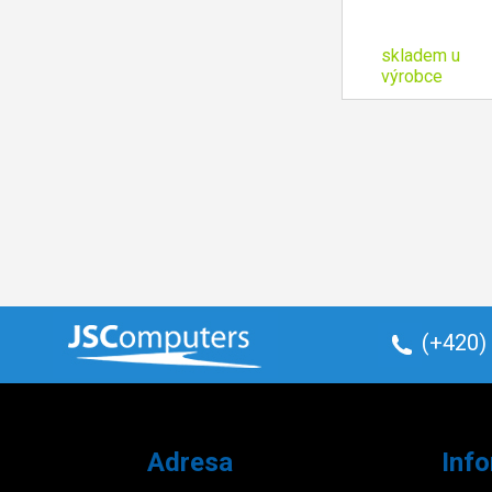
skladem u
výrobce
Bitspower 
90-Degree 
Multi-Link Ada