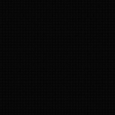
(+420)
Adresa
Inf
JSComputers - Jan Šustr
O firmě
Krotějov 6
Obchodní p
340 21 Strážov
Kontaktujte 
Doručení a p
IČ:
867 66 121
Diskuzní fór
DIČ:
CZ821252895