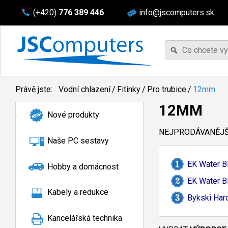
(+420)
776 389 446
info@jscomputers.sk
Právě jste:
Vodní chlazení
/
Fitinky
/
Pro trubice
/
12mm
12MM
Nové produkty
NEJPRODÁVANĚJŠÍ
Naše PC sestavy
EK Water B
Hobby a domácnost
EK Water B
Kabely a redukce
Bykski Har
Kancelářská technika