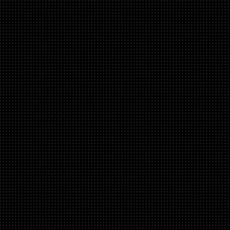
skladem u
dodavatele
Bitspower 
90-Degree 
Multi-Link Ada