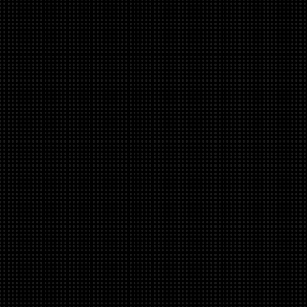
skladem u
výrobce
EK Water B
Torque HDC
12mm - Satin 