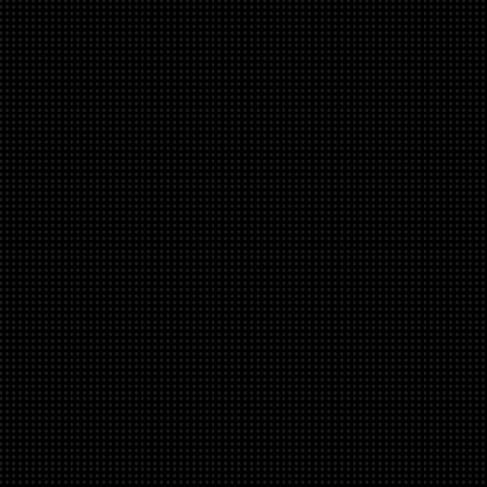
skladem u
výrobce
Bitspower 
Enhance Ro
G1/4" 90-Degr
Adapter