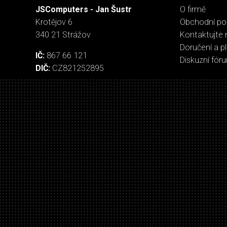
skladem u
dodavatele
EK Water B
Quantum T
HDC 12 - Blac