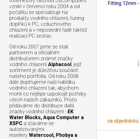
Internetový obchod JSComputers
Fitting 12mm -
vznikl v červenci roku 2004 a od
počátku se specializuje na
produkty vodního chlazení, tuning
doplňků k PC, vzduchového
chlazení a v neposlední řadě taktéž
realizací PC sestav.
Od roku 2007 jsme se stali
partnerem a oficiálním
distributorem známé značky
vodního chlazení
Alphacool
, jejíž
sortiment je důležitou součástí
našeho portfolia. Od roku 2008
dále doplňujeme naší nabídku
vodního chlazení tak, abychom
mohli co nejlépe uspokojit potřeby
všech našich zákazníků. Proto
přidáváme do distribuce další
značky vodního chlazení -
EK
Water Blocks, Aqua Computer a
na objednávku
XSPC
a stáváme se
autorizovanými
resellery
Watercool, Phobya a