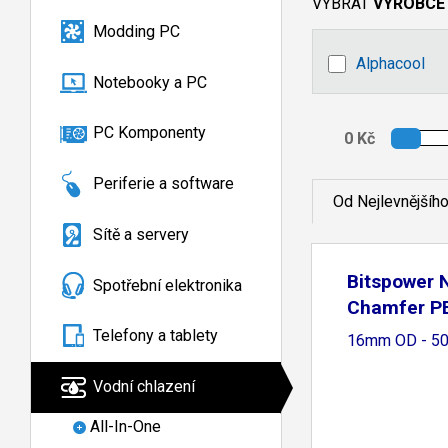
VYBRAT
VÝROBCE
Modding PC
Alphacool
Notebooky a PC
PC Komponenty
Periferie a software
Od Nejlevnějšíh
Sítě a servery
Bitspower 
Spotřební elektronika
Chamfer P
Tube
Telefony a tablety
16mm OD - 5
Vodní chlazení
All-In-One