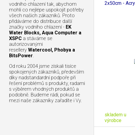
2x50cm - Acry
vodního chlazení tak, abychom
mohli co nejlépe uspokojit potřeby
všech našich zákazníků. Proto
přidáváme do distribuce další
značky vodního chlazení -
EK
Water Blocks, Aqua Computer a
XSPC
a stáváme se
autorizovanými
resellery
Watercool, Phobya a
BitsPower
.
Od roku 2004 jsme získali tisíce
spokojených zákazníků, především
díky nadstandardní podpoře při
řešení problémů s produkty, radami
s výběrem vhodných produktů a
podobně. Budeme rádi, pokud se
mezi naše zákazníky zařadíte i Vy.
skladem u
výrobce