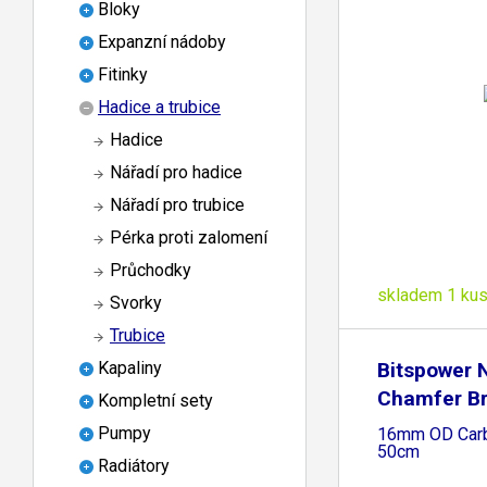
Bloky
Expanzní nádoby
Fitinky
Hadice a trubice
Hadice
Nářadí pro hadice
Nářadí pro trubice
Pérka proti zalomení
Průchodky
skladem 1 ku
Svorky
Trubice
Bitspower 
Kapaliny
Chamfer Br
Kompletní sety
Tubing
Pumpy
16mm OD Carb
50cm
Radiátory