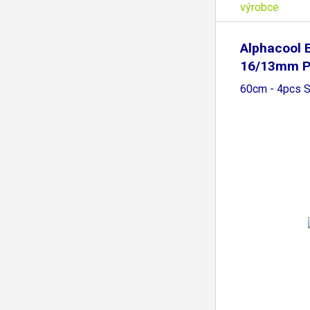
výrobce
Alphacool E
16/13mm 
HardTube
60cm - 4pcs S