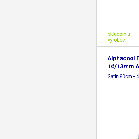
skladem u
výrobce
Alphacool E
16/13mm A
HardTube
Satin 80cm - 