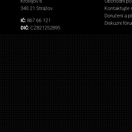
Krotějov 6
Obchodní p
340 21 Strážov
Kontaktujte 
Doručení a p
IČ:
867 66 121
Diskuzní fór
DIČ:
CZ821252895