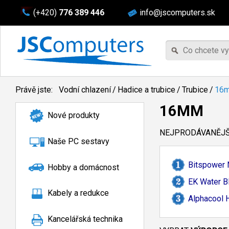
(+420)
776 389 446
info@jscomputers.sk
Právě jste:
Vodní chlazení
/
Hadice a trubice
/
Trubice
/
16
16MM
Nové produkty
NEJPRODÁVANĚJŠÍ
Naše PC sestavy
Bitspower
Hobby a domácnost
EK Water B
Kabely a redukce
Alphacool 
Kancelářská technika