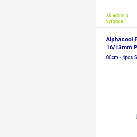
skladem u
výrobce
Alphacool E
16/13mm 
HardTube
80cm - 4pcs S