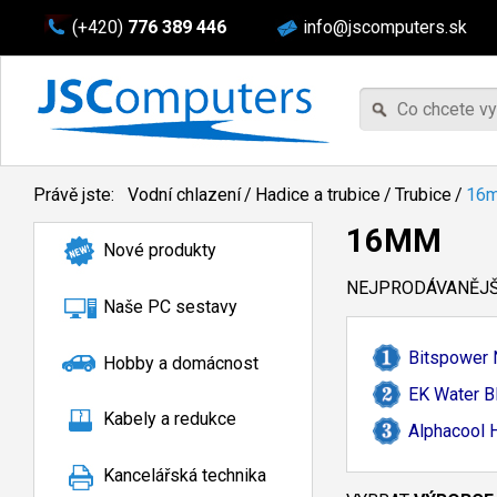
(+420)
776 389 446
info@jscomputers.sk
Právě jste:
Vodní chlazení
/
Hadice a trubice
/
Trubice
/
16
16MM
Nové produkty
NEJPRODÁVANĚJŠÍ
Naše PC sestavy
Bitspower
Hobby a domácnost
EK Water B
Kabely a redukce
Alphacool 
Kancelářská technika