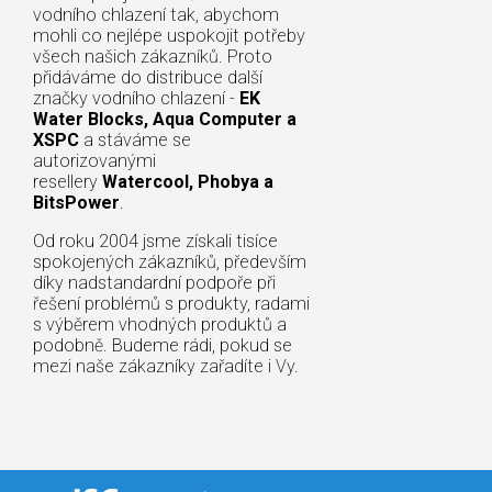
vodního chlazení tak, abychom
mohli co nejlépe uspokojit potřeby
všech našich zákazníků. Proto
přidáváme do distribuce další
značky vodního chlazení -
EK
Water Blocks, Aqua Computer a
XSPC
a stáváme se
autorizovanými
resellery
Watercool, Phobya a
BitsPower
.
Od roku 2004 jsme získali tisíce
spokojených zákazníků, především
díky nadstandardní podpoře při
řešení problémů s produkty, radami
s výběrem vhodných produktů a
podobně. Budeme rádi, pokud se
mezi naše zákazníky zařadíte i Vy.