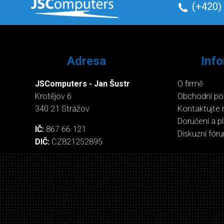
(+420)
Adresa
Inf
JSComputers - Jan Šustr
O firmě
Krotějov 6
Obchodní p
340 21 Strážov
Kontaktujte 
Doručení a p
IČ:
867 66 121
Diskuzní fór
DIČ:
CZ821252895