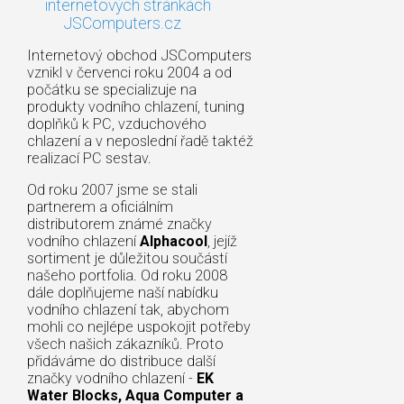
internetových stránkách
JSComputers.cz
Internetový obchod JSComputers
vznikl v červenci roku 2004 a od
počátku se specializuje na
produkty vodního chlazení, tuning
doplňků k PC, vzduchového
chlazení a v neposlední řadě taktéž
realizací PC sestav.
Od roku 2007 jsme se stali
partnerem a oficiálním
distributorem známé značky
vodního chlazení
Alphacool
, jejíž
sortiment je důležitou součástí
našeho portfolia. Od roku 2008
dále doplňujeme naší nabídku
vodního chlazení tak, abychom
mohli co nejlépe uspokojit potřeby
všech našich zákazníků. Proto
přidáváme do distribuce další
značky vodního chlazení -
EK
Water Blocks, Aqua Computer a