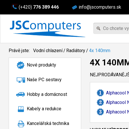
(+420)
776 389 446
info@jscomputers.sk
Právě jste:
Vodní chlazení
/
Radiátory
/
4x 140mm
4X 140M
Nové produkty
NEJPRODÁVANĚJŠÍ
Naše PC sestavy
Alphacool 
Hobby a domácnost
Alphacool 
Kabely a redukce
Alphacool 
Kancelářská technika