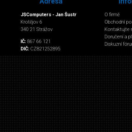
Adresa
Inf
JSComputers - Jan Šustr
O firmě
Krotějov 6
Obchodní p
340 21 Strážov
Kontaktujte 
Doručení a p
IČ:
867 66 121
Diskuzní fór
DIČ:
CZ821252895