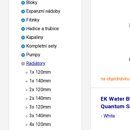
Bloky
Expanzní nádoby
Fitinky
Hadice a trubice
Kapaliny
Kompletní sety
Pumpy
Radiátory
1x 120mm
na objednávku
1x 140mm
2x 120mm
EK Water B
2x 140mm
Quantum S
3x 120mm
P560M
3x 140mm
- White
4x 120mm