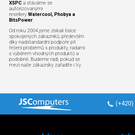
XSPC
a stáváme se
autorizovanými
resellery
Watercool, Phobya a
BitsPower
.
Od roku 2004 jsme získali tisíce
spokojených zákazníků, především
díky nadstandardní podpoře při
řešení problémů s produkty, radami
s výběrem vhodných produktů a
podobně. Budeme rádi, pokud se
mezi naše zákazníky zařadíte i Vy.
(+420)