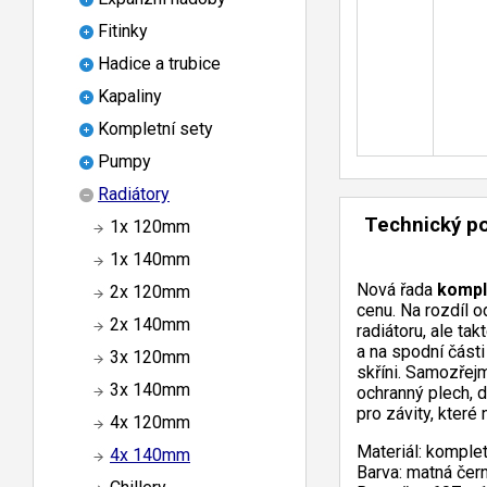
Fitinky
Hadice a trubice
Kapaliny
Kompletní sety
Pumpy
Radiátory
Technický p
1x 120mm
1x 140mm
Nová řada
kompl
2x 120mm
cenu. Na rozdíl o
2x 140mm
radiátoru, ale ta
a na spodní části
3x 120mm
skříni. Samozřejm
3x 140mm
ochranný plech, 
pro závity, které
4x 120mm
Materiál: komplet
4x 140mm
Barva: matná čer