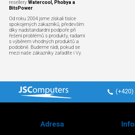
resellery
Watercool, Phobya a
BitsPower
.
Od roku 2004 jsme získali tisíce
spokojených zákazníků, především
díky nadstandardní podpoře při
řešení problémů s produkty, radami
s výběrem vhodných produktů a
podobně. Budeme rádi, pokud se
mezi naše zákazníky zařadíte i Vy.
(+420)
Adresa
Inf