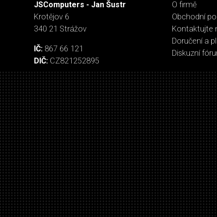
JSComputers - Jan Šustr
O firmě
Krotějov 6
Obchodní p
340 21 Strážov
Kontaktujte 
Doručení a p
IČ:
867 66 121
Diskuzní fór
DIČ:
CZ821252895