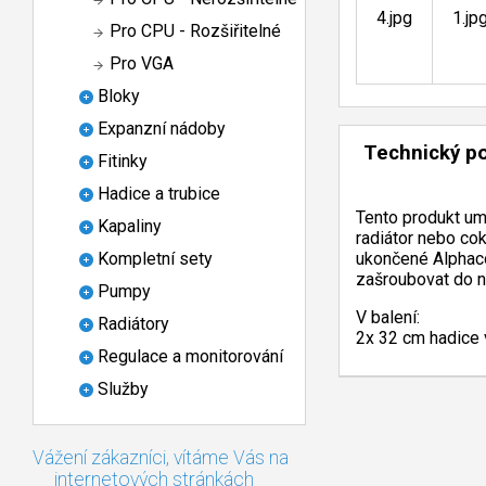
Pro CPU - Rozšiřitelné
Pro VGA
Bloky
Expanzní nádoby
Technický p
Fitinky
Hadice a trubice
Tento produkt umo
Kapaliny
radiátor nebo co
ukončené Alphacoo
Kompletní sety
zašroubovat do n
Pumpy
V balení:
Radiátory
2x 32 cm hadice v
Regulace a monitorování
Služby
Vážení zákazníci, vítáme Vás na
internetových stránkách