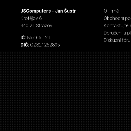
JSComputers - Jan Šustr
O firmě
Krotějov 6
Obchodní p
340 21 Strážov
Kontaktujte 
Doručení a p
IČ:
867 66 121
Diskuzní fór
DIČ:
CZ821252895