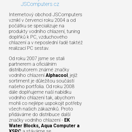
JSComputers.cz
Internetový obchod JSComputers
vznikl v červenci roku 2004 a od
počátku se specializuje na
produkty vodního chlazení, tuning
doplňků k PC, vzduchového
chlazení a v neposlední řadě taktéž
realizací PC sestav.
Od roku 2007 jsme se stali
partnerem a oficiálním
distributorem známé značky
vodního chlazení
Alphacool
, jejíž
sortiment je důležitou součástí
našeho portfolia. Od roku 2008
dále doplňujeme naší nabídku
vodního chlazení tak, abychom
mohli co nejlépe uspokojit potřeby
všech našich zákazníků. Proto
přidáváme do distribuce další
značky vodního chlazení -
EK
Water Blocks, Aqua Computer a
XSPC
a stáváme se