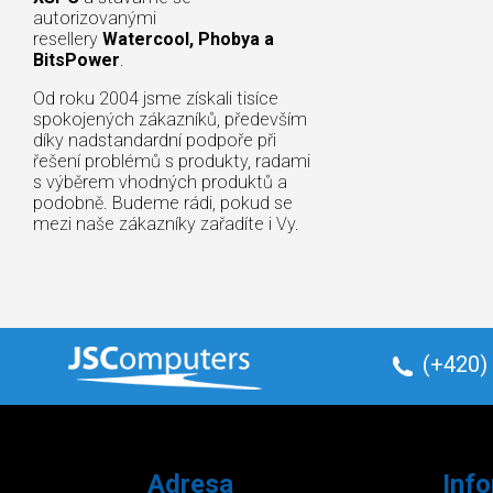
autorizovanými
resellery
Watercool, Phobya a
BitsPower
.
Od roku 2004 jsme získali tisíce
spokojených zákazníků, především
díky nadstandardní podpoře při
řešení problémů s produkty, radami
s výběrem vhodných produktů a
podobně. Budeme rádi, pokud se
mezi naše zákazníky zařadíte i Vy.
(+420)
Adresa
Inf