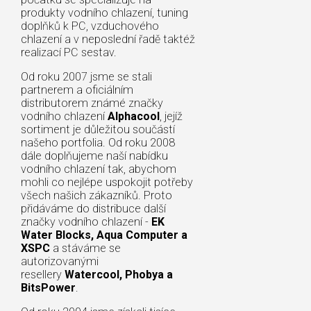
produkty vodního chlazení, tuning
doplňků k PC, vzduchového
chlazení a v neposlední řadě taktéž
realizací PC sestav.
Od roku 2007 jsme se stali
partnerem a oficiálním
distributorem známé značky
vodního chlazení
Alphacool
, jejíž
sortiment je důležitou součástí
našeho portfolia. Od roku 2008
dále doplňujeme naší nabídku
vodního chlazení tak, abychom
mohli co nejlépe uspokojit potřeby
všech našich zákazníků. Proto
přidáváme do distribuce další
značky vodního chlazení -
EK
Water Blocks, Aqua Computer a
XSPC
a stáváme se
autorizovanými
resellery
Watercool, Phobya a
BitsPower
.