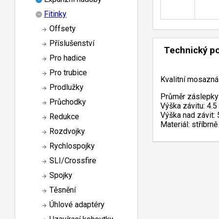
Fitinky
Offsety
Příslušenství
Technický p
Pro hadice
Pro trubice
Kvalitní mosazná
Prodlužky
Průměr záslepky:
Průchodky
Výška závitu: 4.5
Výška nad závit: 
Redukce
Materiál: stříbr
Rozdvojky
Rychlospojky
SLI/Crossfire
Spojky
Těsnění
Úhlové adaptéry