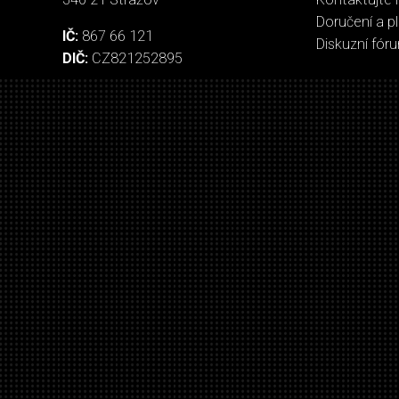
Doručení a p
IČ:
867 66 121
Diskuzní fór
DIČ:
CZ821252895