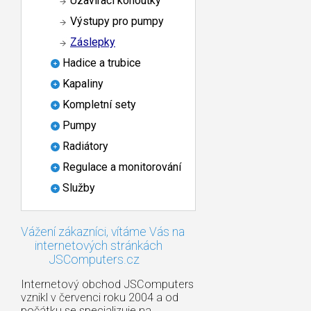
Uzavírací kohoutky
Výstupy pro pumpy
Záslepky
Hadice a trubice
Kapaliny
Kompletní sety
Pumpy
Radiátory
Regulace a monitorování
Služby
Vážení zákazníci, vítáme Vás na
internetových stránkách
JSComputers.cz
Internetový obchod JSComputers
vznikl v červenci roku 2004 a od
počátku se specializuje na