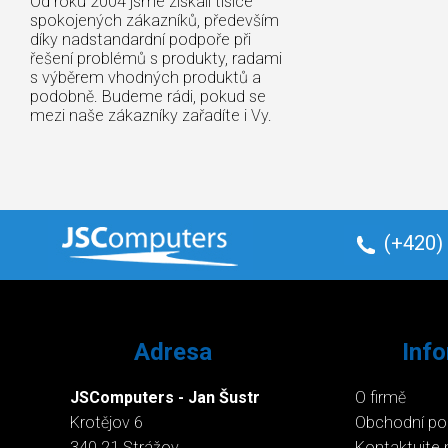
Od roku 2004 jsme získali tisíce
spokojených zákazníků, především
díky nadstandardní podpoře při
řešení problémů s produkty, radami
s výběrem vhodných produktů a
podobně. Budeme rádi, pokud se
mezi naše zákazníky zařadíte i Vy.
(+420)
Adresa
Inf
JSComputers - Jan Šustr
O firmě
Krotějov 6
Obchodní p
340 21 Strážov
Kontaktujte 