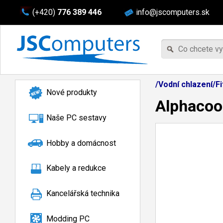
(+420)
776 389 446
info@jscomputers.sk
/Vodní chlazení/F
Nové produkty
Alphacool
Naše PC sestavy
Hobby a domácnost
Kabely a redukce
Kancelářská technika
Modding PC