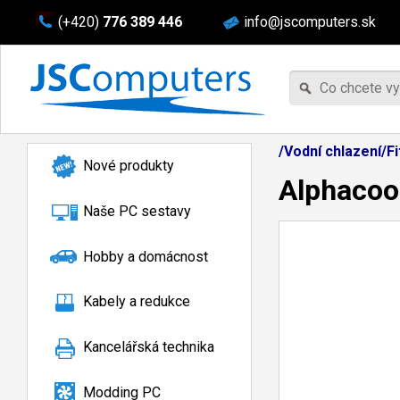
(+420)
776 389 446
info@jscomputers.sk
/Vodní chlazení/F
Nové produkty
Alphacool
Naše PC sestavy
Hobby a domácnost
Kabely a redukce
Kancelářská technika
Modding PC