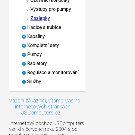
Uzavírací kohoutky
Výstupy pro pumpy
Záslepky
Hadice a trubice
Kapaliny
Kompletní sety
Pumpy
Radiátory
Regulace a monitorování
Služby
Vážení zákazníci, vítáme Vás na
internetových stránkách
JSComputers.cz
Internetový obchod JSComputers
vznikl v červenci roku 2004 a od
počátku se specializuje na