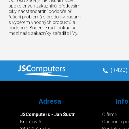
Od roku 2004 jsme získali tisíce
spokojených zákazníků, především
díky nadstandardní podpoře při
řešení problémů s produkty, radami
s výběrem vhodných produktů a
podobně. Budeme rádi, pokud se
mezi naše zákazníky zařadíte i Vy.
(+420)
Adresa
Inf
JSComputers - Jan Šustr
O firmě
Krotějov 6
Obchodní p
340 21 Strážov
Kontaktujte 