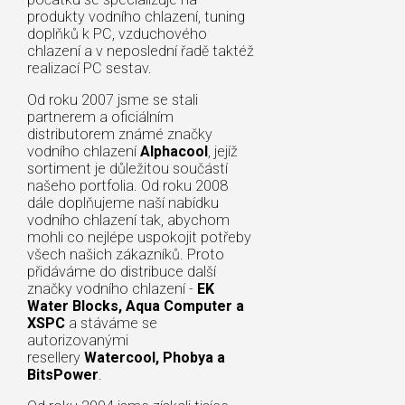
produkty vodního chlazení, tuning
doplňků k PC, vzduchového
chlazení a v neposlední řadě taktéž
realizací PC sestav.
Od roku 2007 jsme se stali
partnerem a oficiálním
distributorem známé značky
vodního chlazení
Alphacool
, jejíž
sortiment je důležitou součástí
našeho portfolia. Od roku 2008
dále doplňujeme naší nabídku
vodního chlazení tak, abychom
mohli co nejlépe uspokojit potřeby
všech našich zákazníků. Proto
přidáváme do distribuce další
značky vodního chlazení -
EK
Water Blocks, Aqua Computer a
XSPC
a stáváme se
autorizovanými
resellery
Watercool, Phobya a
BitsPower
.