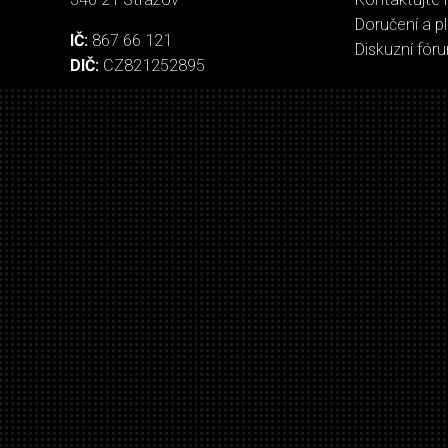
Doručení a p
IČ:
867 66 121
Diskuzní fór
DIČ:
CZ821252895