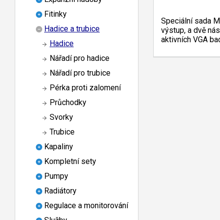
Fitinky
Speciální sada MC
Hadice a trubice
výstup, a dvě ná
aktivních VGA bac
Hadice
Nářadí pro hadice
Nářadí pro trubice
Pérka proti zalomení
Průchodky
Svorky
Trubice
Kapaliny
Kompletní sety
Pumpy
Radiátory
Regulace a monitorování