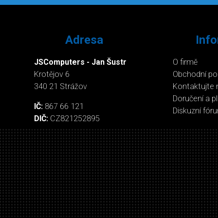
Adresa
Inf
JSComputers - Jan Šustr
O firmě
Krotějov 6
Obchodní p
340 21 Strážov
Kontaktujte 
Doručení a p
IČ:
867 66 121
Diskuzní fór
DIČ:
CZ821252895