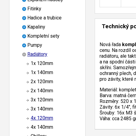
Fitinky
Hadice a trubice
Technický p
Kapaliny
Kompletní sety
Nová řada
kompl
Pumpy
cenu. Na rozdíl o
Radiátory
radiátoru, ale ta
a na spodní části
1x 120mm
skříni. Samozřejm
1x 140mm
ochranný plech, 
pro závity, které
2x 120mm
Materiál: komplet
2x 140mm
Barva: matná čer
3x 120mm
Rozměry: 520 x 
Závity: 6x 1/4", 
3x 140mm
Šrouby: 16x M3 š
4x 120mm
Váha: cca 2485 
4x 140mm