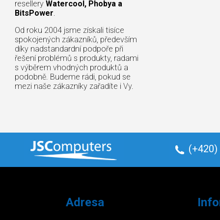
resellery
Watercool, Phobya a
BitsPower
.
Od roku 2004 jsme získali tisíce
spokojených zákazníků, především
díky nadstandardní podpoře při
řešení problémů s produkty, radami
s výběrem vhodných produktů a
podobně. Budeme rádi, pokud se
mezi naše zákazníky zařadíte i Vy.
(+420)
Adresa
Inf