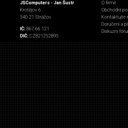
JSComputers - Jan Šustr
O firmě
Krotějov 6
Obchodní p
340 21 Strážov
Kontaktujte 
Doručení a p
IČ:
867 66 121
Diskuzní fór
DIČ:
CZ821252895