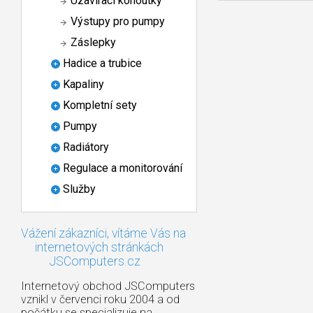
Uzavírací kohoutky
Výstupy pro pumpy
Záslepky
Hadice a trubice
Kapaliny
Kompletní sety
Pumpy
Radiátory
Regulace a monitorování
Služby
Vážení zákazníci, vítáme Vás na
internetových stránkách
JSComputers.cz
Internetový obchod JSComputers
vznikl v červenci roku 2004 a od
počátku se specializuje na