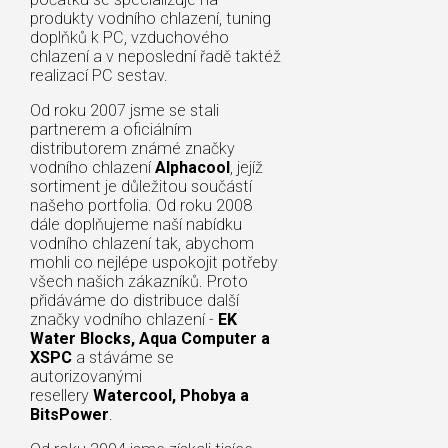
produkty vodního chlazení, tuning
doplňků k PC, vzduchového
chlazení a v neposlední řadě taktéž
realizací PC sestav.
Od roku 2007 jsme se stali
partnerem a oficiálním
distributorem známé značky
vodního chlazení
Alphacool
, jejíž
sortiment je důležitou součástí
našeho portfolia. Od roku 2008
dále doplňujeme naší nabídku
vodního chlazení tak, abychom
mohli co nejlépe uspokojit potřeby
všech našich zákazníků. Proto
přidáváme do distribuce další
značky vodního chlazení -
EK
Water Blocks, Aqua Computer a
XSPC
a stáváme se
autorizovanými
resellery
Watercool, Phobya a
BitsPower
.