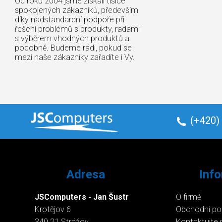
Od roku 2004 jsme získali tisíce
spokojených zákazníků, především
díky nadstandardní podpoře při
řešení problémů s produkty, radami
s výběrem vhodných produktů a
podobně. Budeme rádi, pokud se
mezi naše zákazníky zařadíte i Vy.
(+420)
Adresa
Inf
JSComputers - Jan Šustr
O firmě
Krotějov 6
Obchodní p
340 21 Strážov
Kontaktujte 