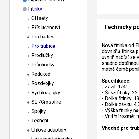
Fitinky
Offsety
Technický p
Příslušenství
Pro hadice
Nová fitinka od 
Pro trubice
dovnitř a fitink
Prodlužky
uvnitř, nabízí se
snadno dotáhnout
Průchodky
matně černě poni
Redukce
Specifikace
:
Rozdvojky
- Závit: 1/4"
- Šířka fitinky: 2
Rychlospojky
- Délka fitinky: 
SLI/Crossfire
- Délka závitu: 4
- Výška fitinky n
Spojky
- Vnitřní rozměr 
Těsnění
Vhodné pro tru
Úhlové adaptéry