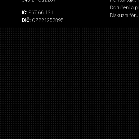
Doručení a p
IČ:
867 66 121
Diskuzní fór
DIČ:
CZ821252895