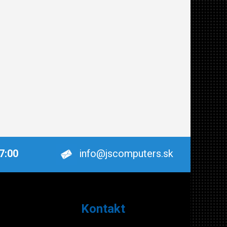
17:00
info@jscomputers.sk
Kontakt