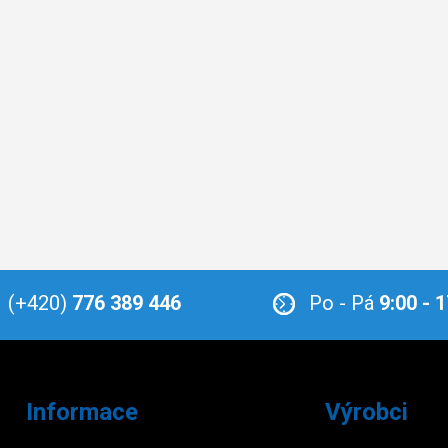
(+420)
776 389 446
Po - Pá
9:00 - 
Informace
Výrobci