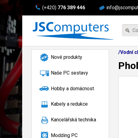
(+420)
776 389 446
info@jscomput
/Vodní c
Nové produkty
Pho
Naše PC sestavy
Hobby a domácnost
Kabely a redukce
Kancelářská technika
Modding PC