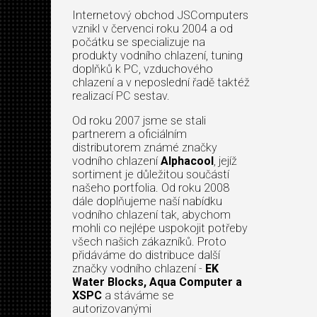
Internetový obchod JSComputers
vznikl v červenci roku 2004 a od
počátku se specializuje na
produkty vodního chlazení, tuning
doplňků k PC, vzduchového
chlazení a v neposlední řadě taktéž
realizací PC sestav.
Od roku 2007 jsme se stali
partnerem a oficiálním
distributorem známé značky
vodního chlazení
Alphacool
, jejíž
sortiment je důležitou součástí
našeho portfolia. Od roku 2008
dále doplňujeme naší nabídku
vodního chlazení tak, abychom
mohli co nejlépe uspokojit potřeby
všech našich zákazníků. Proto
přidáváme do distribuce další
značky vodního chlazení -
EK
Water Blocks, Aqua Computer a
XSPC
a stáváme se
autorizovanými