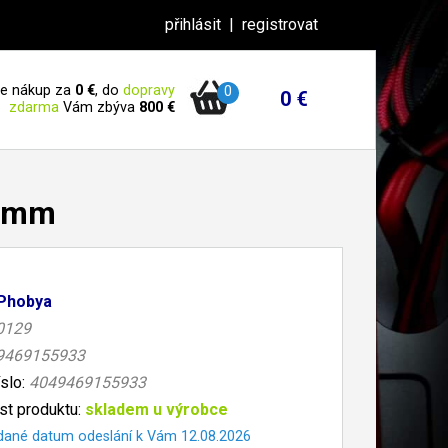
přihlásit
|
registrovat
 je nákup za
0 €
, do
dopravy
0
0 €
zdarma
Vám zbýva
800 €
20mm
Phobya
0129
9469155933
íslo:
4049469155933
t produktu:
skladem u výrobce
dané datum odeslání k Vám 12.08.2026