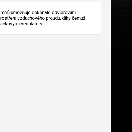
a 1mm) umožňuje dokonalé odvibrování
zprostření vzduchového proudu, díky čemuž
áčkovými ventilátory.