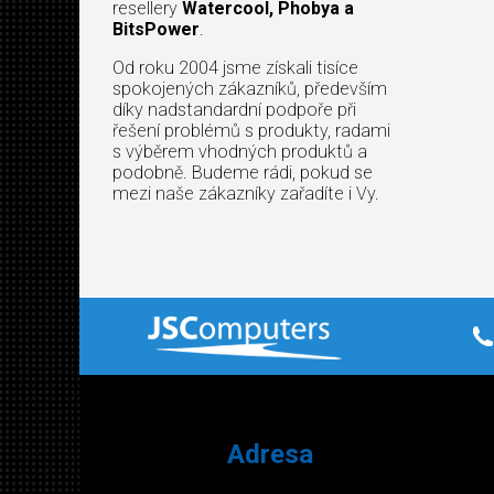
resellery
Watercool, Phobya a
BitsPower
.
Od roku 2004 jsme získali tisíce
spokojených zákazníků, především
díky nadstandardní podpoře při
řešení problémů s produkty, radami
s výběrem vhodných produktů a
podobně. Budeme rádi, pokud se
mezi naše zákazníky zařadíte i Vy.
Adresa