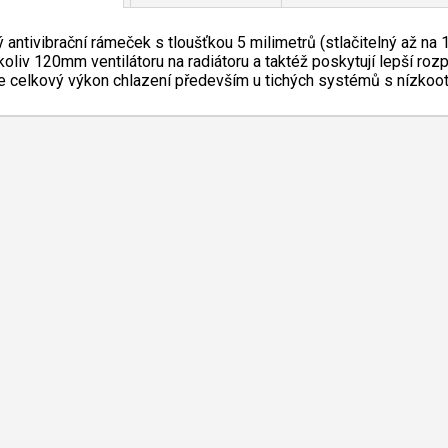
 antivibrační rámeček s tloušťkou 5 milimetrů (stlačitelný až n
koliv 120mm ventilátoru na radiátoru a taktéž poskytují lepší ro
e celkový výkon chlazení především u tichých systémů s nízkoot