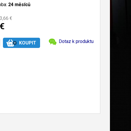
oba:
24 měsíců
3,66 €
 €
Dotaz k produktu