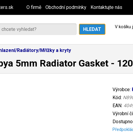
ers.sk
O firmě
Obchodní podmínky
Kontaktujte nás
V košíku
hlazení/Radiátory/Mřížky a kryty
bya 5mm Radiator Gasket - 1
Výrobce:
Kód:
N89
EAN:
404
Výrobní č
Dostupnos
Předpoklá